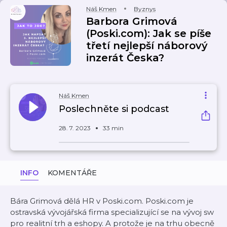
Náš Kmen
Byznys
Barbora Grimová
(Poski.com): Jak se píše
třetí nejlepší náborový
inzerát Česka?
Náš Kmen
Poslechněte si podcast
28. 7. 2023
33 min
INFO
KOMENTÁŘE
Bára Grimová dělá HR v Poski.com. Poski.com je
ostravská vývojářská firma specializující se na vývoj sw
pro realitní trh a eshopy. A protože je na trhu obecně