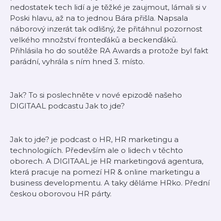
nedostatek tech lidí a je těžké je zaujmout, lámali si v
Poski hlavu, až na to jednou Bára přišla. Napsala
náborový inzerát tak odlišný, že přitáhnul pozornost
velkého množství fronteďáků a beckenďáků.
Přihlásila ho do soutěže RA Awards a protože byl fakt
parádní, vyhrála s ním hned 3. místo.
Jak? To si poslechněte v nové epizodě našeho
DIGITAAL podcastu Jak to jde?
Jak to jde? je podcast o HR, HR marketingu a
technologiích. Především ale o lidech v těchto
oborech. A DIGITAAL je HR marketingová agentura,
která pracuje na pomezí HR & online marketingu a
business developmentu. A taky děláme HRko. Přední
českou oborovou HR párty.