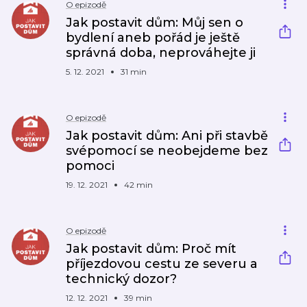
O epizodě
Jak postavit dům: Můj sen o
bydlení aneb pořád je ještě
správná doba, neprováhejte ji
5. 12. 2021
31 min
O epizodě
Jak postavit dům: Ani při stavbě
svépomocí se neobejdeme bez
pomoci
19. 12. 2021
42 min
O epizodě
Jak postavit dům: Proč mít
příjezdovou cestu ze severu a
technický dozor?
12. 12. 2021
39 min