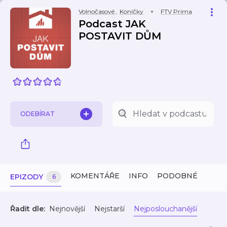
Volnočasové
,
Koníčky
FTV Prima
Podcast JAK
POSTAVIT DŮM
ODEBÍRAT
KOMENTÁŘE
INFO
PODOBNÉ
EPIZODY
6
Řadit dle:
Nejnovější
Nejstarší
Nejposlouchanější