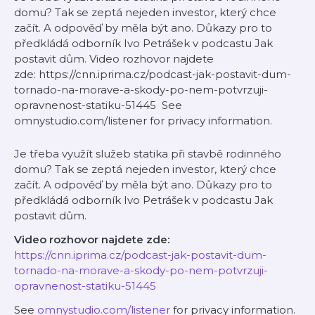
domu? Tak se zeptá nejeden investor, který chce
začít. A odpověď by měla být ano. Důkazy pro to
předkládá odborník Ivo Petrášek v podcastu Jak
postavit dům. Video rozhovor najdete
zde: https://cnn.iprima.cz/podcast-jak-postavit-dum-
tornado-na-morave-a-skody-po-nem-potvrzuji-
opravnenost-statiku-51445 See
omnystudio.com/listener for privacy information.
Je třeba využít služeb statika při stavbě rodinného
domu? Tak se zeptá nejeden investor, který chce
začít. A odpověď by měla být ano. Důkazy pro to
předkládá odborník Ivo Petrášek v podcastu Jak
postavit dům.
Video rozhovor najdete zde:
https://cnn.iprima.cz/podcast-jak-postavit-dum-
tornado-na-morave-a-skody-po-nem-potvrzuji-
opravnenost-statiku-51445
See
omnystudio.com/listener
for privacy information.