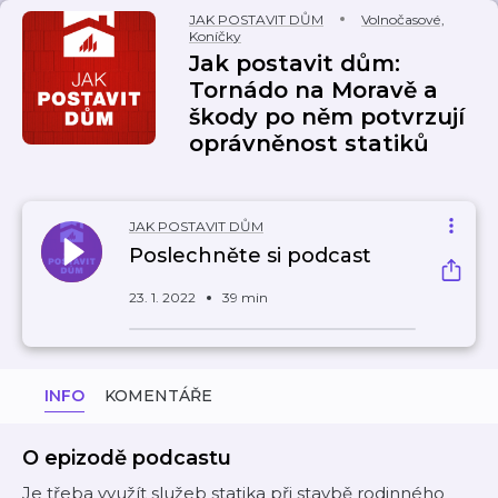
JAK POSTAVIT DŮM
Volnočasové
,
Koníčky
Jak postavit dům:
Tornádo na Moravě a
škody po něm potvrzují
oprávněnost statiků
JAK POSTAVIT DŮM
Poslechněte si podcast
23. 1. 2022
39 min
INFO
KOMENTÁŘE
O epizodě podcastu
Je třeba využít služeb statika při stavbě rodinného