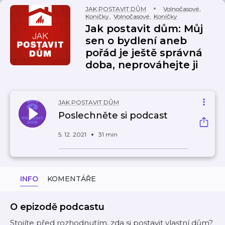
JAK POSTAVIT DŮM
Volnočasové
,
Koníčky
,
Volnočasové
,
Koníčky
Jak postavit dům: Můj
sen o bydlení aneb
pořád je ještě správná
doba, neprováhejte ji
JAK POSTAVIT DŮM
Poslechněte si podcast
5. 12. 2021
31 min
INFO
KOMENTÁŘE
O epizodě podcastu
Stojíte před rozhodnutím, zda si postavit vlastní dům?