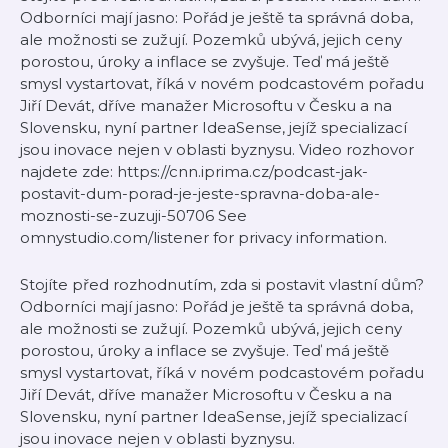
Odborníci mají jasno: Pořád je ještě ta správná doba,
ale možnosti se zužují. Pozemků ubývá, jejich ceny
porostou, úroky a inflace se zvyšuje. Teď má ještě
smysl vystartovat, říká v novém podcastovém pořadu
Jiří Devát, dříve manažer Microsoftu v Česku a na
Slovensku, nyní partner IdeaSense, jejíž specializací
jsou inovace nejen v oblasti byznysu. Video rozhovor
najdete zde: https://cnn.iprima.cz/podcast-jak-
postavit-dum-porad-je-jeste-spravna-doba-ale-
moznosti-se-zuzuji-50706 See
omnystudio.com/listener for privacy information.
Stojíte před rozhodnutím, zda si postavit vlastní dům?
Odborníci mají jasno: Pořád je ještě ta správná doba,
ale možnosti se zužují. Pozemků ubývá, jejich ceny
porostou, úroky a inflace se zvyšuje. Teď má ještě
smysl vystartovat, říká v novém podcastovém pořadu
Jiří Devát, dříve manažer Microsoftu v Česku a na
Slovensku, nyní partner IdeaSense, jejíž specializací
jsou inovace nejen v oblasti byznysu.