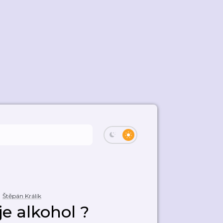
Štěpán Králík
e alkohol ?