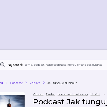
Najděte si:
od
Podcasty
Zábava
Jak funguje alkohol ?
Zábava
,
Gastro
,
Komediální rozhovory
,
Umění
Podcast Jak funguj