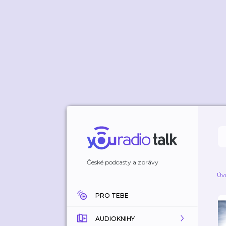
České podcasty a zprávy
Úv
PRO TEBE
AUDIOKNIHY