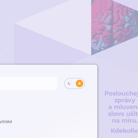
ylinská