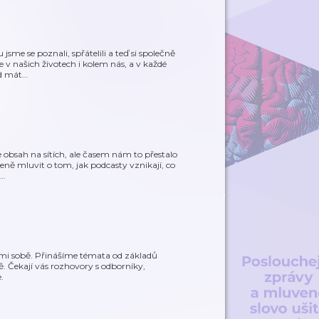
jsme se poznali, spřátelili a teď si společně
v našich životech i kolem nás, a v každé
ud mát
…
e obsah na sítích, ale časem nám to přestalo
řeně mluvit o tom, jak podcasty vznikají, co
…
sami sobě. Přinášíme témata od základů
ě. Čekají vás rozhovory s odborníky,
.