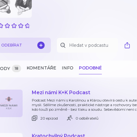
ODEBÍRAT
KOMENTÁŘE
INFO
PODOBNÉ
ZODY
18
Mezi námi K+K Podcast
Podcast Mezi námi s Karolínou a Klárou otevírá cestu k aut
mysli. Sdílíme zkušenosti, praktické nástroje a rozhovory b
kdo touží po změně - bez tlaku a soudu. Sebevědomí není cíl
20 epizod
0 odběratelů
Kratochvilný Podcast