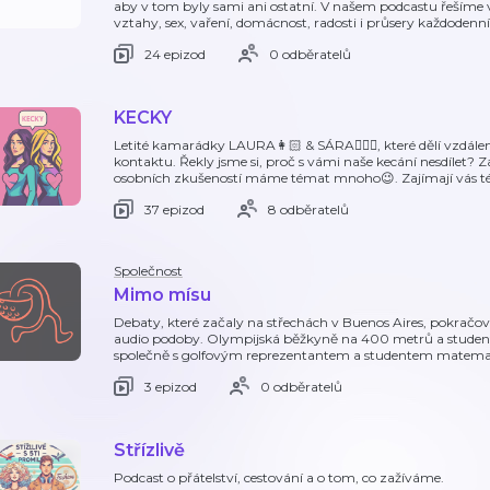
aby v tom byly sami ani ostatní. V našem podcastu řešíme vš
vztahy, sex, vaření, domácnost, radosti i průsery každodenní
24 epizod
0 odběratelů
KECKY
Letité kamarádky LAURA👩🏻 & SÁRA👱🏻‍♀️, které dělí vzdál
kontaktu. Řekly jsme si, proč s vámi naše kecání nesdílet? Za
osobních zkušeností máme témat mnoho😉. Zajímají vás té
37 epizod
8 odběratelů
Společnost
Mimo mísu
Debaty, které začaly na střechách v Buenos Aires, pokračova
audio podoby. Olympijská běžkyně na 400 metrů a student
společně s golfovým reprezentantem a studentem matema
3 epizod
0 odběratelů
Střízlivě
Podcast o přátelství, cestování a o tom, co zažíváme.