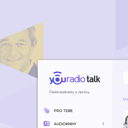
České podcasty a zprávy
Úv
PRO TEBE
AUDIOKNIHY