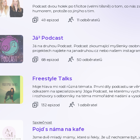
Podcast dvou holek po třicítce (velmi těsně) o tom, co nás z
humorem, protože co jinýho s tim.
49 epizod
11 odběratelů
Já² Podcast
Já na druhou Podcast. Podcast zkoumající myšlenky osobního
projektech najdete na janadruhou.cz nebo našem instagra
68 epizod
50 odběratelů
Freestyle Talks
Moje hlava mi rodí různá témata. První díly podcastu se věnu
odkazem na specializovaný Jóga Podcast, ke kterému vychá
i rozhovory s odborníky na téma mimořádné nadání a vysok
132 epizod
1 odběratel
Společnost
Pojď s náma na kafe
Jsme dvě mladý mámy, které si řekly, že už nechceme být,