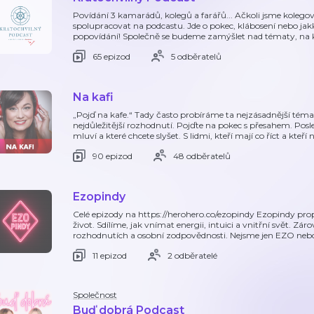
Povídání 3 kamarádů, kolegů a farářů... Ačkoli jsme kolegov
spolupracovat na podcastu. Jde o pokec, klábosení nebo jakk
popovídání! Společně se budeme zamýšlet nad tématy, na 
65 epizod
5 odběratelů
Na kafi
„Pojď na kafe.“ Tady často probíráme ta nejzásadnější témat
nejdůležitější rozhodnutí. Pojďte na pokec s přesahem. Posle
mluví a které chcete slyšet. S lidmi, kteří mají co říct a kteř
90 epizod
48 odběratelů
Ezopindy
Celé epizody na https://herohero.co/ezopindy Ezopindy propo
život. Sdílíme, jak vnímat energii, intuici a vnitřní svět. Záro
rozhodnutích a osobní zodpovědnosti. Nejsme jen EZO ne
11 epizod
2 odběratelé
Společnost
Buď dobrá Podcast