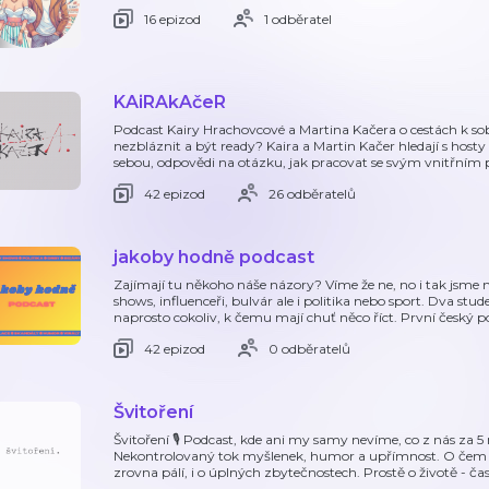
16 epizod
1 odběratel
KAiRAkAčeR
Podcast Kairy Hrachovcové a Martina Kačera o cestách k sobě
nezbláznit a být ready? Kaira a Martin Kačer hledají s hosty 
sebou, odpovědi na otázku, jak pracovat se svým vnitřním 
42 epizod
26 odběratelů
jakoby hodně podcast
Zajímají tu někoho náše názory? Víme že ne, no i tak jsme na
shows, influenceři, bulvár ale i politika nebo sport. Dva stud
naprosto cokoliv, k čemu mají chuť něco říct. První český p
42 epizod
0 odběratelů
Švitoření
Švitoření 🎙️ Podcast, kde ani my samy nevíme, co z nás za 
Nekontrolovaný tok myšlenek, humor a upřímnost. O čem t
zrovna pálí, i o úplných zbytečnostech. Prostě o životě - ča