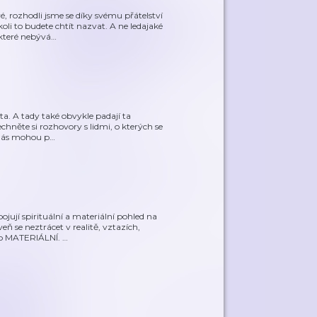
é, rozhodli jsme se díky svému přátelství
oli to budete chtít nazvat. A ne ledajaké
které nebývá
…
a. A tady také obvykle padají ta
chněte si rozhovory s lidmi, o kterých se
í nás mohou p
…
jují spirituální a materiální pohled na
veň se neztrácet v realitě, vztazích,
bo MATERIÁLNÍ.
…