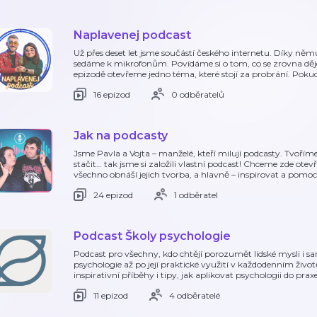
Naplavenej podcast
Už přes deset let jsme součástí českého internetu. Díky němu 
sedáme k mikrofonům. Povídáme si o tom, co se zrovna děje 
epizodě otevřeme jedno téma, které stojí za probrání. Pok
16 epizod
0 odběratelů
Jak na podcasty
Jsme Pavla a Vojta – manželé, kteří milují podcasty. Tvořím
stačit… tak jsme si založili vlastní podcast! Chceme zde otev
všechno obnáší jejich tvorba, a hlavně – inspirovat a pomoc
24 epizod
1 odběratel
Podcast Školy psychologie
Podcast pro všechny, kdo chtějí porozumět lidské mysli i 
psychologie až po její praktické využití v každodenním život
inspirativní příběhy i tipy, jak aplikovat psychologii do praxe
11 epizod
4 odběratelé