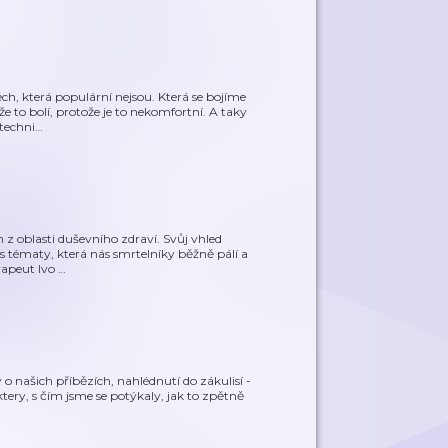
ch, která populární nejsou. Která se bojíme
 to bolí, protože je to nekomfortní. A taky
techni
…
z oblasti duševního zdraví. Svůj vhled
s tématy, která nás smrtelníky běžně pálí a
rapeut Ivo
…
o našich příbězích, nahlédnutí do zákulisí -
ktery, s čím jsme se potýkaly, jak to zpětně