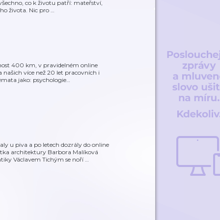
echno, co k životu patří: mateřství,
ho života. Nic pro
…
enost 400 km, v pravidelném online
 našich více než 20 let pracovních i
mata jako: psychologie
…
ly u piva a po letech dozrály do online
ka architektury Barbora Malíková
tiky Václavem Tichým se noří
…