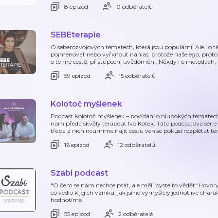
8 epizod
0 odběratelů
SEBEterapie
O seberozvojových tématech, která jsou populární. Ale i o tě
pojmenovat nebo vyřknout nahlas, protože naše ego, protože
o té mé cestě, přístupech, uvědomění. Někdy i o metodách, 
59 epizod
15 odběratelů
Kolotoč myšlenek
Podcast Kolotoč myšlenek – povídání o hlubokých tématech 
nám předá skvělý terapeut Ivo Kotek. Tato podcastová série 
třeba z nich neumíme najít cestu ven se pokusí rozplétat te
16 epizod
12 odběratelů
Szabi podcast
"O čem se nám nechce psát, ale měli byste to vědět."Hovory 
co vedlo k jejich vzniku, jak jsme vymýšlely jednotlivé chara
hodnotíme.
55 epizod
2 odběratelé