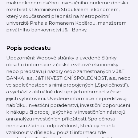
makroekonomického i investičního budeme dneska
rozebírat s Dominikem Stroukalem, ekonomem,
který v současnosti přednáší na Metropolitní
univerzitě Praha a Romanem Koděrou, manažerem
privátního bankovnictví J&T Banky.
Popis podcastu
Upozornění: Webové stránky a uvedené články
obsahují informace z české i světové ekonomiky
nebo představují názory osob zaměstnaných v J&T
BANKA, a.s., J&T INVESTIČNÍ SPOLEČNOST, a.s., nebo
ve společnostech s nimi propojených („Společnosti“),
a vychází z aktuálně dostupných informací v čase
jejich vyhotovení. Uvedené informace nepředstavují
nabídku, investiční poradenství, investiční doporučení
k nákupu či prodeji jakýchkoliv investičních nástrojů
ani analýzu investičních příležitostí. Společnosti
nenesou žádnou odpovědnost, která by mohla
vzniknout v důsledku použití informací zde