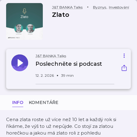
J&T BANKA Talks
Byznys
,
Investování
Zlato
J&T BANKA Talks
Poslechněte si podcast
12. 2. 2026
39 min
INFO
KOMENTÁŘE
Cena zlata roste už více než 10 let a každý rok si
říkáme, že výš to už nepůjde. Co stojí za zlatou
horečkou a jakou má zlato roli z pohledu