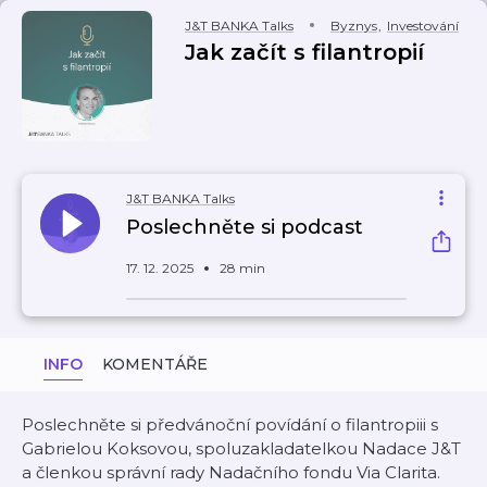
J&T BANKA Talks
Byznys
,
Investování
Jak začít s filantropií
J&T BANKA Talks
Poslechněte si podcast
17. 12. 2025
28 min
INFO
KOMENTÁŘE
Poslechněte si předvánoční povídání o filantropiii s
Gabrielou Koksovou, spoluzakladatelkou Nadace J&T
a členkou správní rady Nadačního fondu Via Clarita.