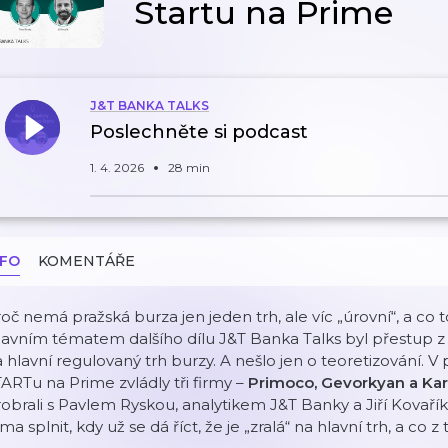
Startu na Prime
J&T BANKA TALKS
Poslechněte si podcast
1. 4. 2026
28 min
NFO
KOMENTÁŘE
oč nemá pražská burza jen jeden trh, ale víc „úrovní“, a co 
avním tématem dalšího dílu J&T Banka Talks byl přestup z
 hlavní regulovaný trh burzy. A nešlo jen o teoretizování. V
ARTu na Prime zvládly tři firmy –
Primoco, Gevorkyan a Ka
obrali s Pavlem Ryskou, analytikem J&T Banky a Jiří Kovař
rma splnit, kdy už se dá říct, že je „zralá“ na hlavní trh, a co z