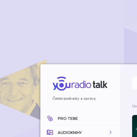
České podcasty a zprávy
Úv
PRO TEBE
AUDIOKNIHY