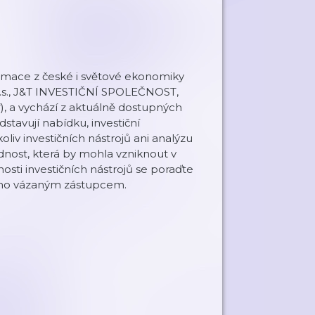
rmace z české i světové ekonomiky
.s., J&T INVESTIČNÍ SPOLEČNOST,
“), a vychází z aktuálně dostupných
stavují nabídku, investiční
oliv investičních nástrojů ani analýzu
dnost, která by mohla vzniknout v
sti investičních nástrojů se poraďte
eho vázaným zástupcem.