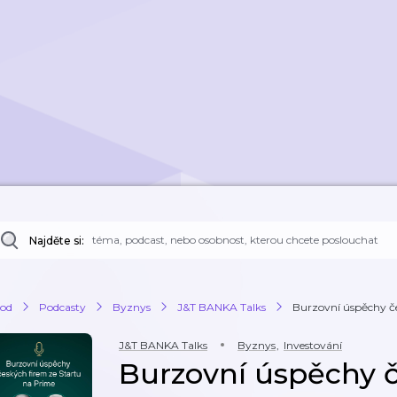
Najděte si:
od
Podcasty
Byznys
J&T BANKA Talks
Burzovní úspěchy čes
J&T BANKA Talks
Byznys
,
Investování
Burzovní úspěchy č