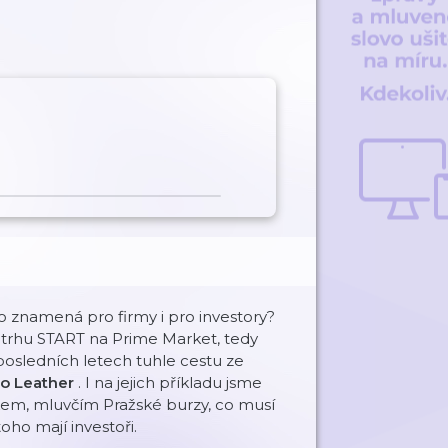
to znamená pro firmy i pro investory?
 trhu START na Prime Market, tedy
 posledních letech tuhle cestu ze
ro Leather
. I na jejich příkladu jsme
íkem, mluvčím Pražské burzy, co musí
 toho mají investoři.