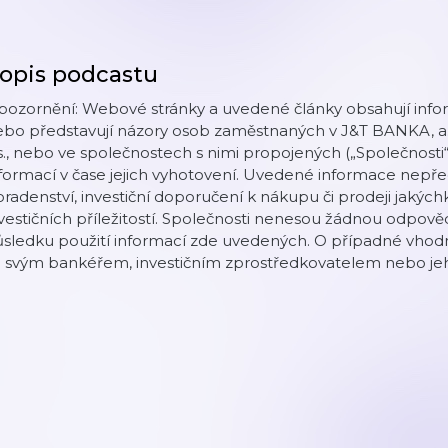
opis podcastu
pozornění: Webové stránky a uvedené články obsahují info
ebo představují názory osob zaměstnaných v J&T BANKA, a
s., nebo ve společnostech s nimi propojených („Společnosti
formací v čase jejich vyhotovení. Uvedené informace nepřed
radenství, investiční doporučení k nákupu či prodeji jakýchk
vestičních příležitostí. Společnosti nenesou žádnou odpově
sledku použití informací zde uvedených. O případné vhodno
e svým bankéřem, investičním zprostředkovatelem nebo j