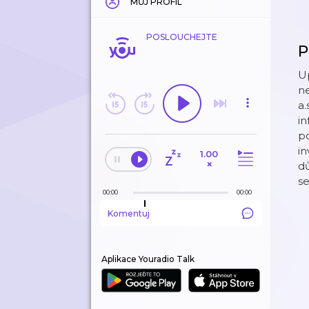
MŮJ PROFIL
POSLOUCHEJTE
P
U
n
a.
in
po
in
1.00
×
dů
s
00:00
00:00
Komentuj
Aplikace Youradio Talk