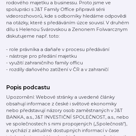
rodového majetku a businessu. Proto jsme ve
spolupráci s J&T Family Office připravili sérii
videorozhovorů, kde s odborníky hledáme odpovědi
na otázky, které s předáváním úzce souvisí. V druhém
dílu s Helenou Svárovskou a Zenonem Folwarcznym
diskutujeme např. toto:
- role právníka a daňaře v procesu předávání
- nástroje pro předání majetku
- využití zahraničního family officu
- rozdíly daňového zatížení v ČR a v zahraničí
Popis podcastu
Upozornění: Webové stránky a uvedené články
obsahují informace z české i světové ekonomiky
nebo představují názory osob zaměstnaných v J&T
BANKA, a.s., J&T INVESTIČNÍ SPOLEČNOST, a.s., nebo
ve společnostech s nimi propojených („Společnosti“),
a vychází z aktuálně dostupných informací v čase