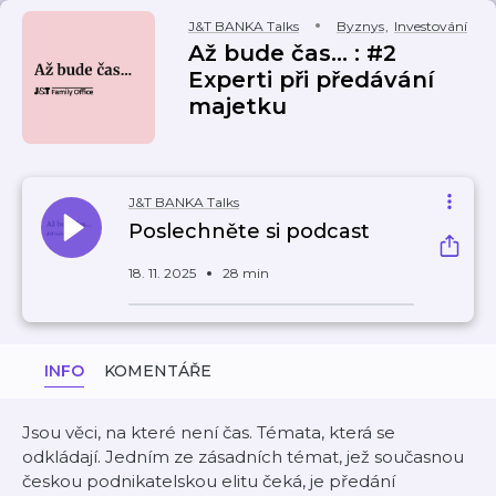
J&T BANKA Talks
Byznys
,
Investování
Až bude čas... : #2
Experti při předávání
majetku
J&T BANKA Talks
Poslechněte si podcast
18. 11. 2025
28 min
INFO
KOMENTÁŘE
Jsou věci, na které není čas. Témata, která se
odkládají. Jedním ze zásadních témat, jež současnou
českou podnikatelskou elitu čeká, je předání