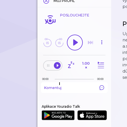
vý
MŮJ PROFIL
po
POSLOUCHEJTE
P
U
n
a.
in
po
1.00
in
×
dů
s
00:00
00:00
Komentuj
Aplikace Youradio Talk