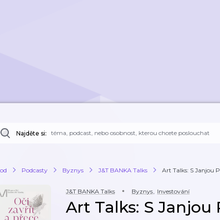
Najděte si:
od
Podcasty
Byznys
J&T BANKA Talks
Art Talks: S Janjou P
J&T BANKA Talks
Byznys
,
Investování
Art Talks: S Janjou