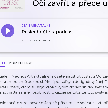
Oči zavřít a přece 
J&T BANKA TALKS
Poslechněte si podcast
26. 6. 2025
24 min
NFO
KOMENTÁŘE
galerii Magnus Art aktuálně můžete navštívit výstavu Oči zav
ukromou uměleckou sbírku šperkařky a designérky Janji Prok
svět umění, které si Janja Prokić vybírá do své sbírky, svět š
motná Janja a její osobnost. Ukazuje se totiž, že tyto světy 
slechněte si rozhovor o Janjině přístupu ke sběratelství i p