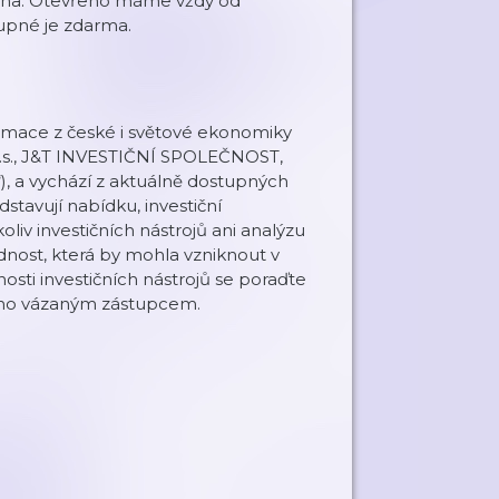
rpna. Otevřeno máme vždy od
tupné je zdarma.
rmace z české i světové ekonomiky
.s., J&T INVESTIČNÍ SPOLEČNOST,
“), a vychází z aktuálně dostupných
stavují nabídku, investiční
oliv investičních nástrojů ani analýzu
dnost, která by mohla vzniknout v
sti investičních nástrojů se poraďte
eho vázaným zástupcem.