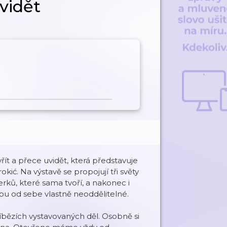
uvidět
řít a přece uvidět, která představuje
ić. Na výstavě se propojují tři světy
perků, které sama tvoří, a nakonec i
jsou od sebe vlastně neoddělitelné.
říbězích vystavovaných děl. Osobně si