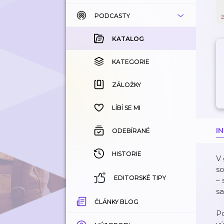
PODCASTY
KATALOG
KOUPENÉ
KATALOG
KATEGORIE
KATEGORIE
ZÁLOŽKY
ZÁLOŽKY
HISTORIE
LÍBÍ SE MI
I
ODEBÍRANÉ
HISTORIE
V 
so
EDITORSKÉ TIPY
– 
sa
ČLÁNKY BLOG
Po