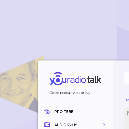
České podcasty a zprávy
Úv
PRO TEBE
AUDIOKNIHY