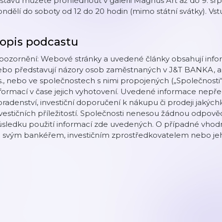
stavu můžete prohlédnout v galerii Magnus Art až do 9. s
ndělí do soboty od 12 do 20 hodin (mimo státní svátky). Vs
opis podcastu
pozornění: Webové stránky a uvedené články obsahují info
ebo představují názory osob zaměstnaných v J&T BANKA, a
s., nebo ve společnostech s nimi propojených („Společnosti
formací v čase jejich vyhotovení. Uvedené informace nepřed
radenství, investiční doporučení k nákupu či prodeji jakýchk
vestičních příležitostí. Společnosti nenesou žádnou odpově
sledku použití informací zde uvedených. O případné vhodno
e svým bankéřem, investičním zprostředkovatelem nebo j