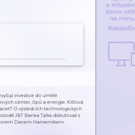
 zvyšují investice do umělé
ových center, čipů a energie. Klíčová
vracet? O výsledcích technologických
pizodě J&T Banka Talks diskutovali s
estorem Danem Hamerníkem.