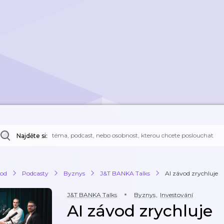
Najděte si:
od
Podcasty
Byznys
J&T BANKA Talks
AI závod zrychluje
J&T BANKA Talks
Byznys
,
Investování
AI závod zrychluje