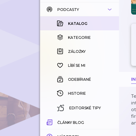
PODCASTY
KATALOG
KOUPENÉ
KATALOG
KATEGORIE
KATEGORIE
ZÁLOŽKY
ZÁLOŽKY
HISTORIE
LÍBÍ SE MI
I
ODEBÍRANÉ
HISTORIE
Te
in
EDITORSKÉ TIPY
ot
fi
a
ČLÁNKY BLOG