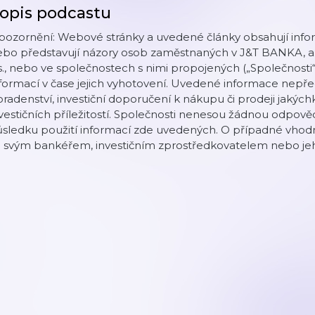
opis podcastu
pozornění: Webové stránky a uvedené články obsahují info
ebo představují názory osob zaměstnaných v J&T BANKA, a
s., nebo ve společnostech s nimi propojených („Společnosti
formací v čase jejich vyhotovení. Uvedené informace nepřed
radenství, investiční doporučení k nákupu či prodeji jakýchk
vestičních příležitostí. Společnosti nenesou žádnou odpově
sledku použití informací zde uvedených. O případné vhodno
e svým bankéřem, investičním zprostředkovatelem nebo j