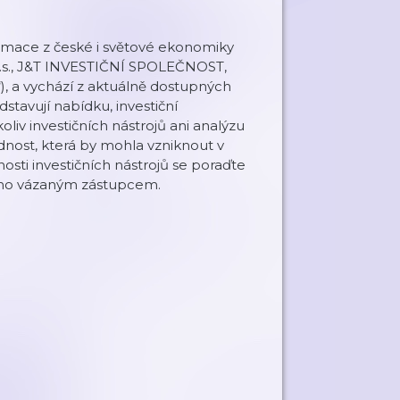
rmace z české i světové ekonomiky
.s., J&T INVESTIČNÍ SPOLEČNOST,
“), a vychází z aktuálně dostupných
stavují nabídku, investiční
oliv investičních nástrojů ani analýzu
dnost, která by mohla vzniknout v
sti investičních nástrojů se poraďte
eho vázaným zástupcem.