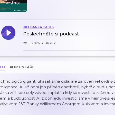
J&T BANKA TALKS
Poslechněte si podcast
20. 5. 2026
47 min
NFO
KOMENTÁŘE
chnologičtí giganti ukázali silná čísla, ale zároveň rekordně
teligence. AI už není jen příběh chatbotů, nýbrž cloudu, dat
ázka zní: kdo celý závod zaplatí a kdy se investice začnou 
rem a budoucnosti AI z pohledu investic jsme v nejnovější e
nalytikem J&T Banky Williamem Georgem Kubikem a inv