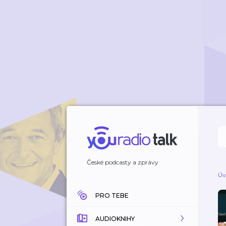
České podcasty a zprávy
Úv
PRO TEBE
AUDIOKNIHY