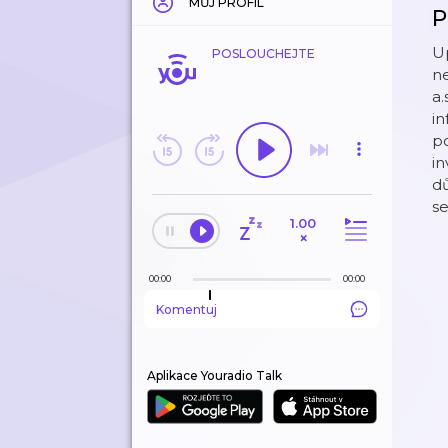
MŮJ PROFIL
P
U
POSLOUCHEJTE
n
a.
in
po
in
dů
s
1.00
×
00:00
00:00
Komentuj
Aplikace Youradio Talk