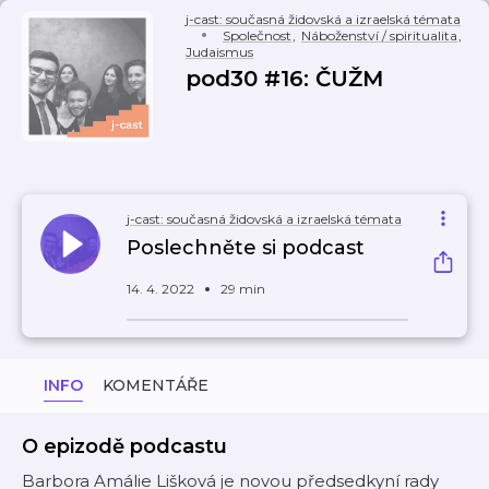
j-cast: současná židovská a izraelská témata
Společnost
,
Náboženství / spiritualita
,
Judaismus
pod30 #16: ČUŽM
j-cast: současná židovská a izraelská témata
Poslechněte si podcast
14. 4. 2022
29 min
INFO
KOMENTÁŘE
O epizodě podcastu
Barbora Amálie Lišková je novou předsedkyní rady