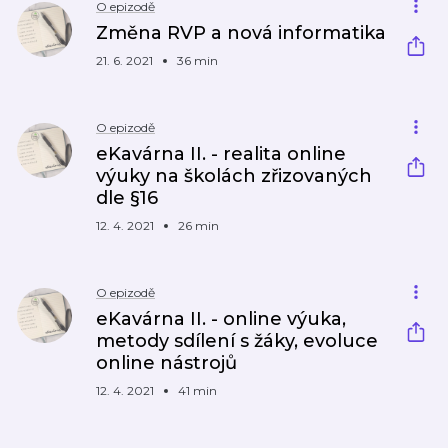
O epizodě
Změna RVP a nová informatika
21. 6. 2021
36 min
O epizodě
eKavárna II. - realita online
výuky na školách zřizovaných
dle §16
12. 4. 2021
26 min
O epizodě
eKavárna II. - online výuka,
metody sdílení s žáky, evoluce
online nástrojů
12. 4. 2021
41 min