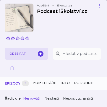
Vzdělání
iSkolstvi.cz
Podcast iŠkolství.cz
ODEBÍRAT
KOMENTÁŘE
INFO
PODOBNÉ
EPIZODY
5
Řadit dle:
Nejnovější
Nejstarší
Nejposlouchanější