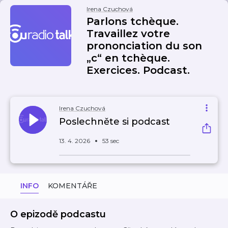
Irena Czuchová
Parlons tchèque.
Travaillez votre
prononciation du son
„c“ en tchèque.
Exercices. Podcast.
Irena Czuchová
Poslechněte si podcast
13. 4. 2026
53 sec
INFO
KOMENTÁŘE
O epizodě podcastu