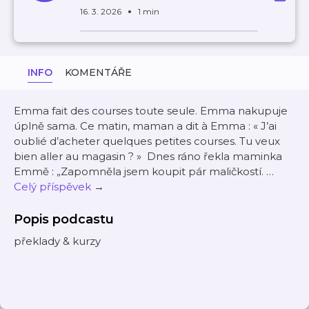
16. 3. 2026
1 min
INFO
KOMENTÁŘE
Emma fait des courses toute seule. Emma nakupuje
úplně sama. Ce matin, maman a dit à Emma : « J’ai
oublié d’acheter quelques petites courses. Tu veux
bien aller au magasin ? » Dnes ráno řekla maminka
Emmě : „Zapomněla jsem koupit pár maličkostí. …
Celý příspěvek
→
Popis podcastu
překlady & kurzy