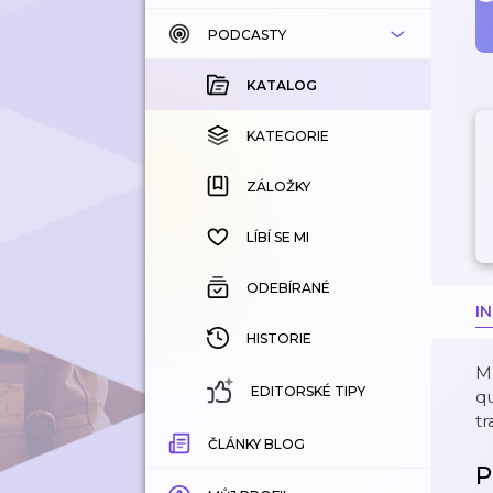
PODCASTY
KATALOG
KOUPENÉ
KATALOG
KATEGORIE
KATEGORIE
ZÁLOŽKY
ZÁLOŽKY
HISTORIE
LÍBÍ SE MI
ODEBÍRANÉ
I
HISTORIE
Mo
EDITORSKÉ TIPY
qu
tr
ČLÁNKY BLOG
P