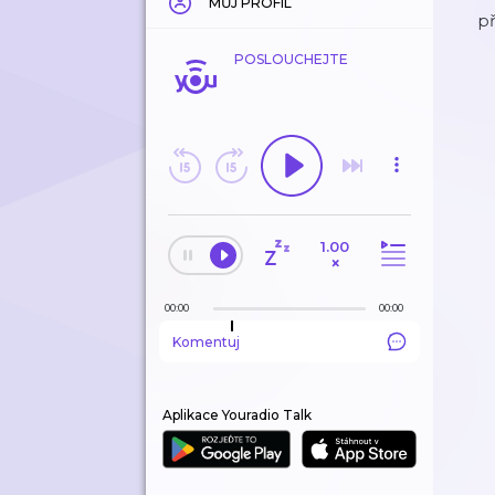
MŮJ PROFIL
př
POSLOUCHEJTE
1.00
×
00:00
00:00
Komentuj
Aplikace Youradio Talk