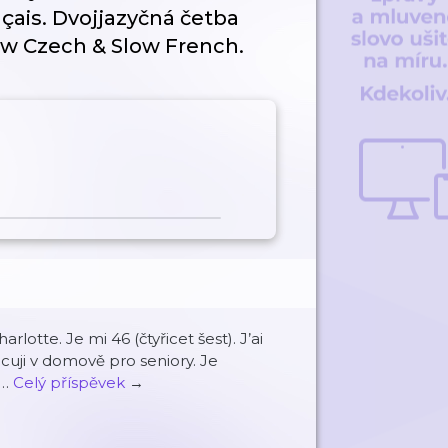
çais. Dvojjazyčná četba
esky. A0-A1. Slow Czech & Slow French.
lotte. Je mi 46 (čtyřicet šest). J’ai
cuji v domově pro seniory. Je
 …
Celý příspěvek
→