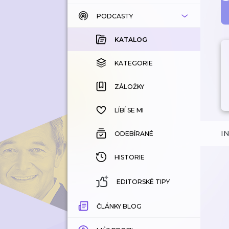
PODCASTY
KATALOG
KOUPENÉ
KATALOG
KATEGORIE
KATEGORIE
ZÁLOŽKY
ZÁLOŽKY
HISTORIE
LÍBÍ SE MI
I
ODEBÍRANÉ
HISTORIE
EDITORSKÉ TIPY
ČLÁNKY BLOG