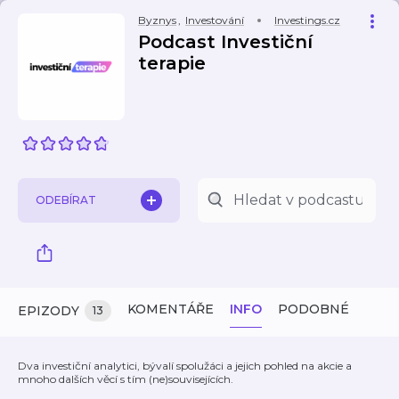
Byznys
,
Investování
Investings.cz
Podcast Investiční
terapie
ODEBÍRAT
KOMENTÁŘE
INFO
PODOBNÉ
EPIZODY
13
Dva investiční analytici, bývalí spolužáci a jejich pohled na akcie a
mnoho dalších věcí s tím (ne)souvisejících.