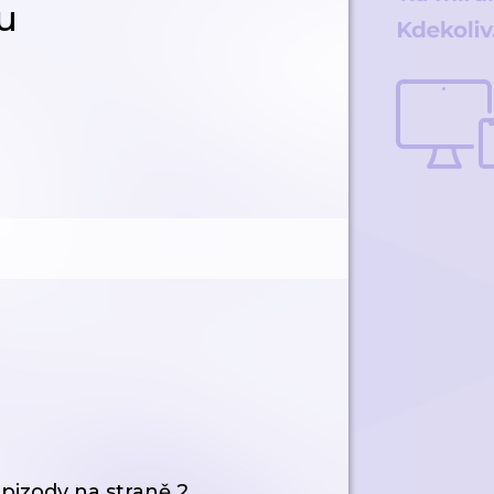
u
pizody
na straně 2.