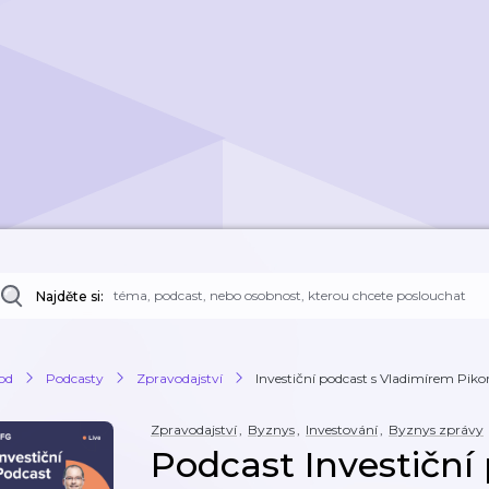
Najděte si:
od
Podcasty
Zpravodajství
Investiční podcast s Vladimírem Piko
Zpravodajství
,
Byznys
,
Investování
,
Byznys zprávy
Podcast Investiční