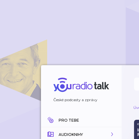
České podcasty a zprávy
Úv
PRO TEBE
AUDIOKNIHY