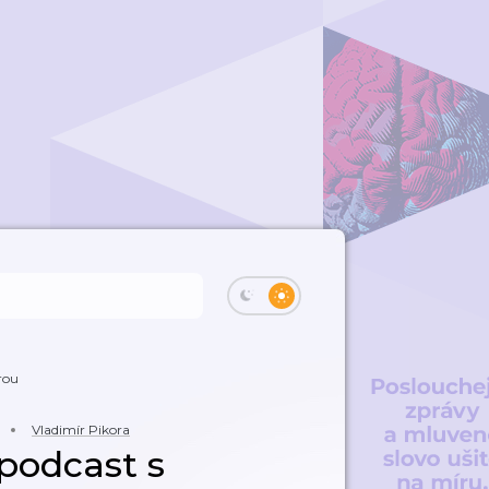
rou
Vladimír Pikora
 podcast s