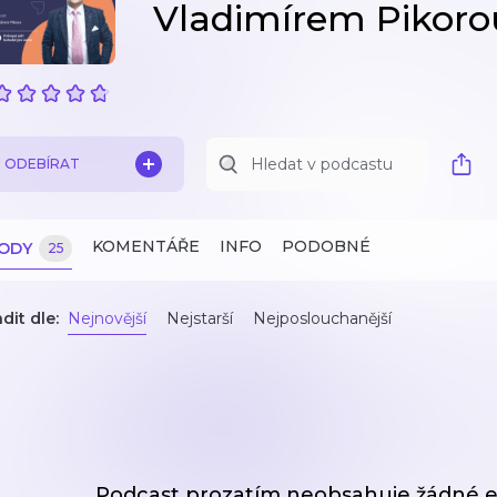
Vladimírem Pikoro
ODEBÍRAT
KOMENTÁŘE
INFO
PODOBNÉ
ZODY
25
dit dle:
Nejnovější
Nejstarší
Nejposlouchanější
Podcast prozatím neobsahuje žádné e