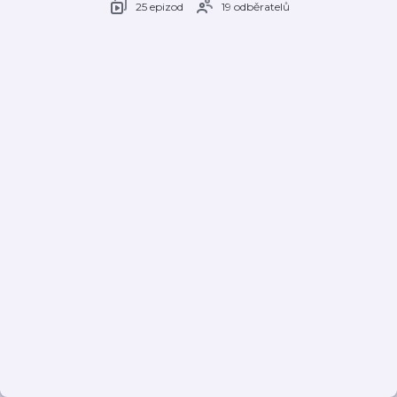
25 epizod
19 odběratelů