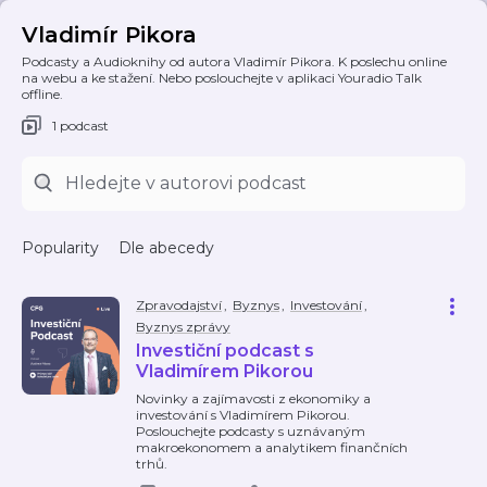
Vladimír Pikora
Podcasty a Audioknihy od autora Vladimír Pikora. K poslechu online
na webu a ke stažení. Nebo poslouchejte v aplikaci Youradio Talk
offline.
1 podcast
Popularity
Dle abecedy
Zpravodajství
,
Byznys
,
Investování
,
Byznys zprávy
Investiční podcast s
Vladimírem Pikorou
Novinky a zajímavosti z ekonomiky a
investování s Vladimírem Pikorou.
Poslouchejte podcasty s uznávaným
makroekonomem a analytikem finančních
trhů.