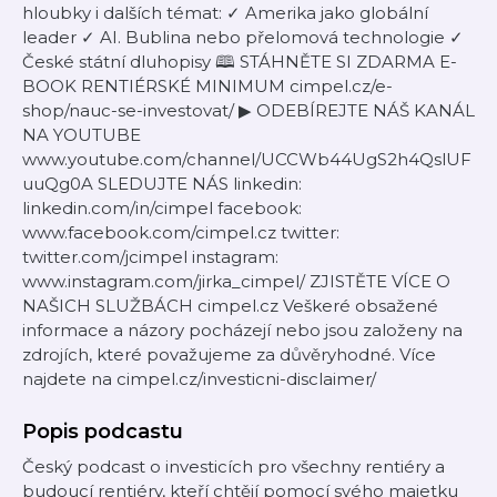
hloubky i dalších témat: ✓ Amerika jako globální
leader ✓ AI. Bublina nebo přelomová technologie ✓
České státní dluhopisy 🕮 STÁHNĚTE SI ZDARMA E-
BOOK RENTIÉRSKÉ MINIMUM cimpel.cz/e-
shop/nauc-se-investovat/ ▶ ODEBÍREJTE NÁŠ KANÁL
NA YOUTUBE
www.youtube.com/channel/UCCWb44UgS2h4QslUF
uuQg0A SLEDUJTE NÁS linkedin:
linkedin.com/in/cimpel facebook:
www.facebook.com/cimpel.cz twitter:
twitter.com/jcimpel instagram:
www.instagram.com/jirka_cimpel/ ZJISTĚTE VÍCE O
NAŠICH SLUŽBÁCH cimpel.cz Veškeré obsažené
informace a názory pocházejí nebo jsou založeny na
zdrojích, které považujeme za důvěryhodné. Více
najdete na cimpel.cz/investicni-disclaimer/
Popis podcastu
Český podcast o investicích pro všechny rentiéry a
budoucí rentiéry, kteří chtějí pomocí svého majetku