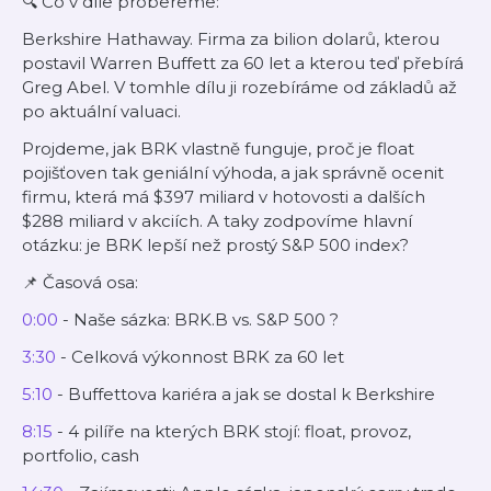
🔍 Co v díle probereme:
Berkshire Hathaway. Firma za bilion dolarů, kterou
postavil Warren Buffett za 60 let a kterou teď přebírá
Greg Abel. V tomhle dílu ji rozebíráme od základů až
po aktuální valuaci.
Projdeme, jak BRK vlastně funguje, proč je float
pojišťoven tak geniální výhoda, a jak správně ocenit
firmu, která má $397 miliard v hotovosti a dalších
$288 miliard v akciích. A taky zodpovíme hlavní
otázku: je BRK lepší než prostý S&P 500 index?
📌 Časová osa:
0:00
- Naše sázka: BRK.B vs. S&P 500 ?
3:30
- Celková výkonnost BRK za 60 let
5:10
- Buffettova kariéra a jak se dostal k Berkshire
8:15
- 4 pilíře na kterých BRK stojí: float, provoz,
portfolio, cash