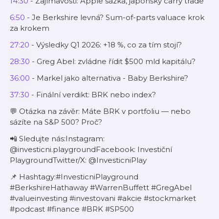
14:30
- Zajímavosti: Apple sázka, japonský carry trade
6:50
- Je Berkshire levná? Sum-of-parts valuace krok
za krokem
27:20
- Výsledky Q1 2026: +18 %, co za tím stojí?
28:30
- Greg Abel: zvládne řídit $500 mld kapitálu?
36:00
- Markel jako alternativa - Baby Berkshire?
37:30
- Finální verdikt: BRK nebo index?
💬 Otázka na závěr: Máte BRK v portfoliu — nebo
sázíte na S&P 500? Proč?
📲 Sledujte nás:Instagram:
@investicni.playgroundFacebook: Investiční
PlaygroundTwitter/X: @InvesticniPlay
📌 Hashtagy:#InvesticniPlayground
#BerkshireHathaway #WarrenBuffett #GregAbel
#valueinvesting #investovani #akcie #stockmarket
#podcast #finance #BRK #SP500