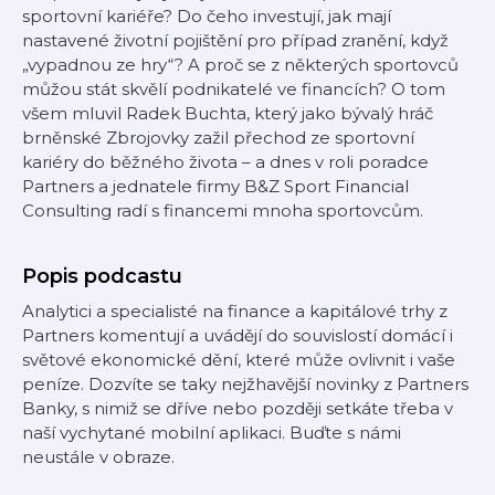
sportovní kariéře? Do čeho investují, jak mají
nastavené životní pojištění pro případ zranění, když
„vypadnou ze hry“? A proč se z některých sportovců
můžou stát skvělí podnikatelé ve financích? O tom
všem mluvil Radek Buchta, který jako bývalý hráč
brněnské Zbrojovky zažil přechod ze sportovní
kariéry do běžného života – a dnes v roli poradce
Partners a jednatele firmy B&Z Sport Financial
Consulting radí s financemi mnoha sportovcům.
Popis podcastu
Analytici a specialisté na finance a kapitálové trhy z
Partners komentují a uvádějí do souvislostí domácí i
světové ekonomické dění, které může ovlivnit i vaše
peníze. Dozvíte se taky nejžhavější novinky z Partners
Banky, s nimiž se dříve nebo později setkáte třeba v
naší vychytané mobilní aplikaci. Buďte s námi
neustále v obraze.