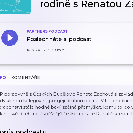
rodině s Renatou 
PARTNERS PODCAST
Poslechněte si podcast
16. 3. 2026
38 min
NFO
KOMENTÁŘE
P poradkyně z Českých Budějovic Renata Zachová si zakládá 
dy klienti i kolegové – jsou její druhou rodinu. V této rodině už 
radenství stále hodně baví, začíná přemýšlet, komu to, co 
ké o své dceři, nejúspěšnější české judistce Renatě, kterou 
opis podcastu