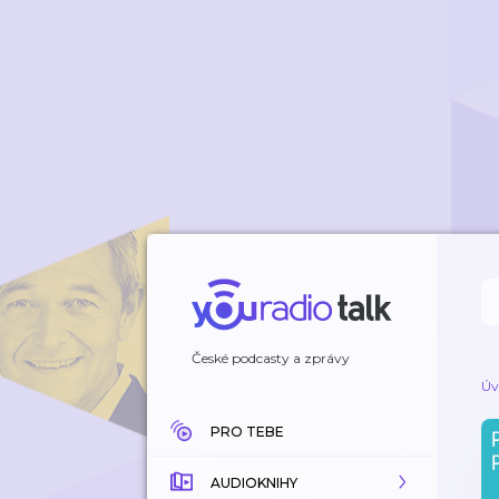
České podcasty a zprávy
Úv
PRO TEBE
AUDIOKNIHY