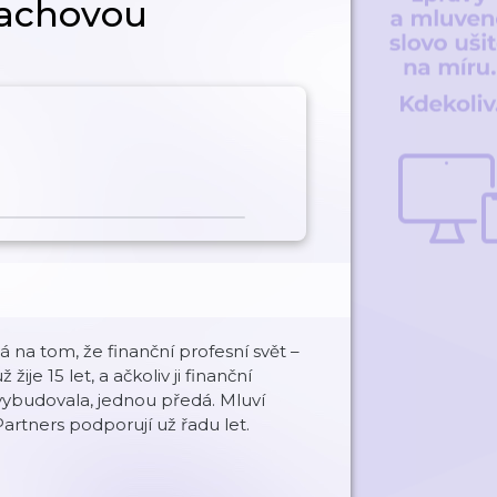
Zachovou
na tom, že finanční profesní svět –
žije 15 let, a ačkoliv ji finanční
vybudovala, jednou předá. Mluví
Partners podporují už řadu let.