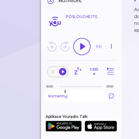
MŮJ PROFIL
An
do
POSLOUCHEJTE
no
ap
1.00
×
00:00
00:00
Komentuj
Aplikace Youradio Talk