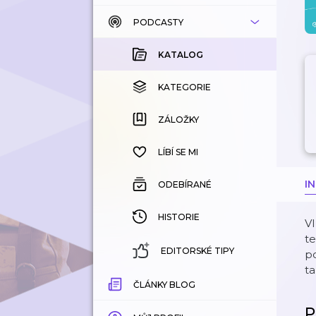
PODCASTY
KATALOG
KOUPENÉ
KATALOG
KATEGORIE
KATEGORIE
ZÁLOŽKY
ZÁLOŽKY
HISTORIE
LÍBÍ SE MI
I
ODEBÍRANÉ
HISTORIE
VI
te
EDITORSKÉ TIPY
po
ta
ČLÁNKY BLOG
P