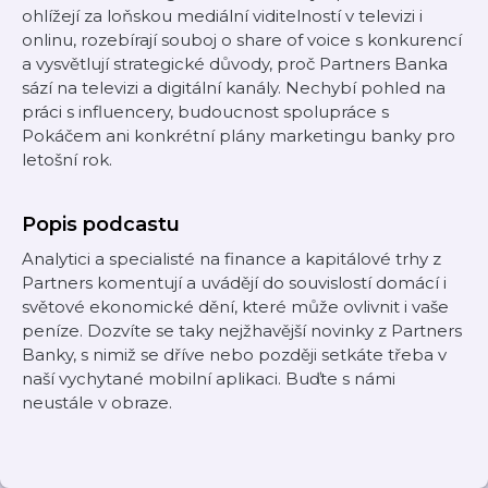
ohlížejí za loňskou mediální viditelností v televizi i
onlinu, rozebírají souboj o share of voice s konkurencí
a vysvětlují strategické důvody, proč Partners Banka
sází na televizi a digitální kanály. Nechybí pohled na
práci s influencery, budoucnost spolupráce s
Pokáčem ani konkrétní plány marketingu banky pro
letošní rok.
Popis podcastu
Analytici a specialisté na finance a kapitálové trhy z
Partners komentují a uvádějí do souvislostí domácí i
světové ekonomické dění, které může ovlivnit i vaše
peníze. Dozvíte se taky nejžhavější novinky z Partners
Banky, s nimiž se dříve nebo později setkáte třeba v
naší vychytané mobilní aplikaci. Buďte s námi
neustále v obraze.