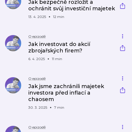
Jak bezpečně rozložit a
ochránit svůj investiční majetek
13. 4. 2025
12 min
O epizodě
Jak investovat do akcií
zbrojařských firem?
6. 4. 2025
11 min
O epizodě
Jak jsme zachránili majetek
investora před inflací a
chaosem
30. 3. 2025
7 min
O epizodě