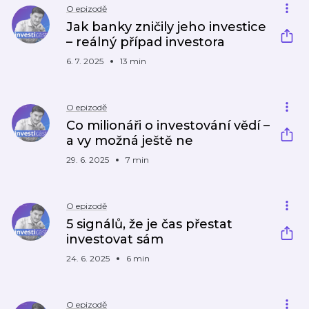
O epizodě
Jak banky zničily jeho investice
– reálný případ investora
6. 7. 2025
13 min
O epizodě
Co milionáři o investování vědí –
a vy možná ještě ne
29. 6. 2025
7 min
O epizodě
5 signálů, že je čas přestat
investovat sám
24. 6. 2025
6 min
O epizodě