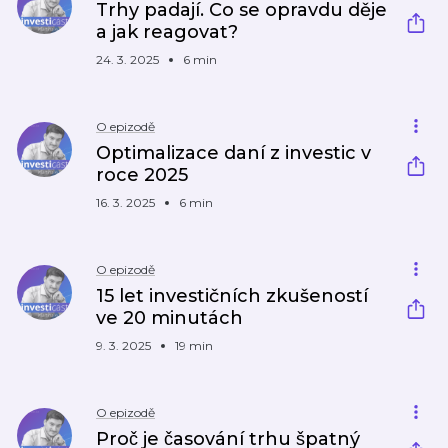
Trhy padají. Co se opravdu děje
a jak reagovat?
24. 3. 2025
6 min
O epizodě
Optimalizace daní z investic v
roce 2025
16. 3. 2025
6 min
O epizodě
15 let investičních zkušeností
ve 20 minutách
9. 3. 2025
19 min
O epizodě
Proč je časování trhu špatný