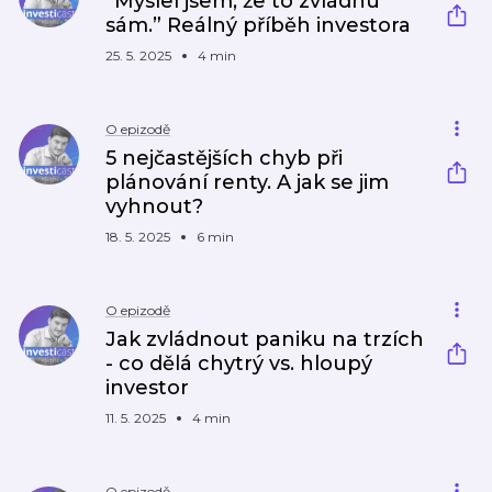
“Myslel jsem, že to zvládnu
sám.” Reálný příběh investora
25. 5. 2025
4 min
O epizodě
5 nejčastějších chyb při
plánování renty. A jak se jim
vyhnout?
18. 5. 2025
6 min
O epizodě
Jak zvládnout paniku na trzích
- co dělá chytrý vs. hloupý
investor
11. 5. 2025
4 min
O epizodě