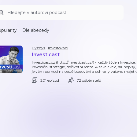
pularity
Dle abecedy
Byznys
,
Investování
Investicast
Investicast.cz (http://investicast.cz/) - každý týden Investi
investiční strategie, doživotní renta. A také akcie, dluhopis
je vám pomoci na cestě budování a ochrany vašeho majetk
201 epizod
72 odběratelů