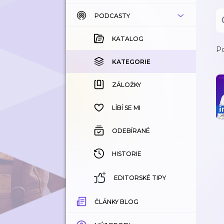
PODCASTY
KATALOG
KOUPENÉ
KATALOG
Po
KATEGORIE
KATEGORIE
ZÁLOŽKY
ZÁLOŽKY
HISTORIE
LÍBÍ SE MI
ODEBÍRANÉ
HISTORIE
EDITORSKÉ TIPY
ČLÁNKY BLOG