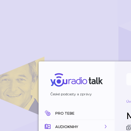
České podcasty a zprávy
Úv
PRO TEBE
AUDIOKNIHY