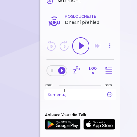
MŮJ PROFIL
POSLOUCHEJTE
Dnešní přehled
1.00
×
00:00
00:00
Komentuj
Aplikace Youradio Talk