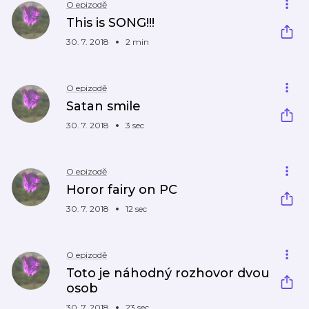
O epizodě
This is SONG!!!
30. 7. 2018
2 min
O epizodě
Satan smile
30. 7. 2018
3 sec
O epizodě
Horor fairy on PC
30. 7. 2018
12 sec
O epizodě
Toto je náhodný rozhovor dvou
osob
30. 7. 2018
23 sec