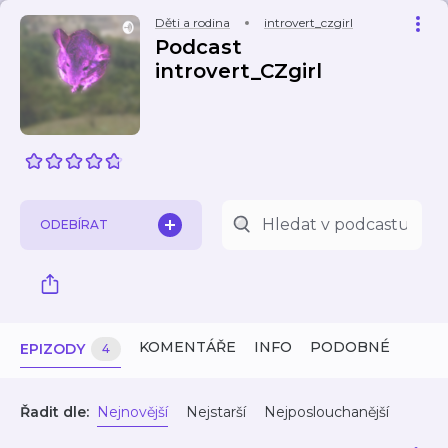
Děti a rodina
introvert_czgirl
Podcast
introvert_CZgirl
ODEBÍRAT
KOMENTÁŘE
INFO
PODOBNÉ
EPIZODY
4
Řadit dle:
Nejnovější
Nejstarší
Nejposlouchanější