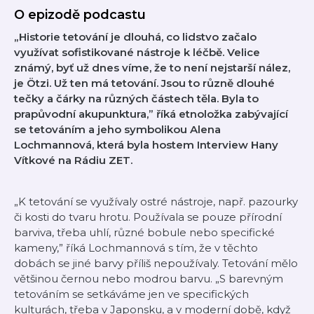
O epizodě podcastu
„Historie tetování je dlouhá, co lidstvo začalo
využívat sofistikované nástroje k léčbě. Velice
známý, byť už dnes víme, že to není nejstarší nález,
je Ötzi. Už ten má tetování. Jsou to různě dlouhé
tečky a čárky na různých částech těla. Byla to
prapůvodní akupunktura,” říká etnoložka zabývající
se tetováním a jeho symbolikou Alena
Lochmannová, která byla hostem Interview Hany
Vítkové na Rádiu ZET.
„K tetování se využívaly ostré nástroje, např. pazourky
či kosti do tvaru hrotu. Používala se pouze přírodní
barviva, třeba uhlí, různé bobule nebo specifické
kameny,” říká Lochmannová s tím, že v těchto
dobách se jiné barvy příliš nepoužívaly. Tetování mělo
většinou černou nebo modrou barvu. „S barevným
tetováním se setkáváme jen ve specifických
kulturách, třeba v Japonsku, a v moderní době, když