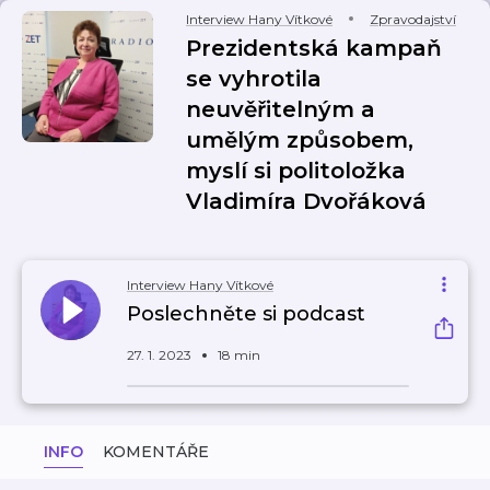
Interview Hany Vítkové
Zpravodajství
Prezidentská kampaň
se vyhrotila
neuvěřitelným a
umělým způsobem,
myslí si politoložka
Vladimíra Dvořáková
Interview Hany Vítkové
Poslechněte si podcast
27. 1. 2023
18 min
INFO
KOMENTÁŘE