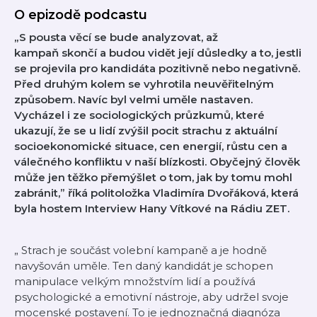
O epizodě podcastu
„S
pousta věcí se bude analyzovat, až
kampaň skončí a budou vidět její důsledky a to, jestli
se projevila pro kandidáta pozitivně nebo negativně.
Před druhým kolem se vyhrotila neuvěřitelným
způsobem. Navíc byl velmi uměle nastaven.
Vycházel i ze sociologických průzkumů, které
ukazují, že se u lidí zvýšil pocit strachu z aktuální
socioekonomické situace, cen energií, růstu cen a
válečného konfliktu v naší blízkosti. Obyčejný člověk
může jen těžko přemýšlet o tom, jak by tomu mohl
zabránit,” říká politoložka Vladimíra Dvořáková, která
byla hostem Interview Hany Vítkové na Rádiu ZET.
„
Strach je součást volební kampaně a je hodně
navyšován uměle. Ten daný kandidát je schopen
manipulace velkým množstvím lidí a používá
psychologické a emotivní nástroje, aby udržel svoje
mocenské postavení. To je jednoznačná diagnóza