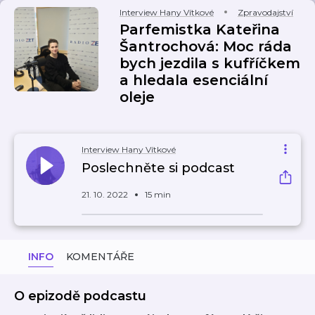
Interview Hany Vítkové
Zpravodajství
Parfemistka Kateřina
Šantrochová: Moc ráda
bych jezdila s kufříčkem
a hledala esenciální
oleje
Interview Hany Vítkové
Poslechněte si podcast
21. 10. 2022
15 min
INFO
KOMENTÁŘE
O epizodě podcastu