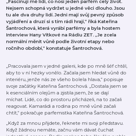
„Fascinují mě lidi, co nosí jeden parfém celý život.
Nejsem schopná vydržet u jedné věci dlouho. Jsou
tu ale dva druhy lidí. Jedni mají svůj pevný způsob
vyjádření a druzí si s tím rádi hrají,“ říká Kateřina
Šantrochová, která vyrábí parfémy a byla hostem
Interview Hany Vítkové na Rádiu ZET. „Je zcela
normální měnit vůně podle životní etapy nebo
ročního období,“ konstatuje Šantrochová.
„Pracovala jsem v jedné galerii, kde po mně šéf chtěl,
aby to v ní hezky vonělo. Začala jsem hledat vůně do
interiéru, jenže nás ze všeho bolela hlava,“ popisuje
svoje začátky Kateřina Šantrochová. „Dostala jsem se
k esenciálním olejům a zjistila jsem, že se dají
míchat. Lidé, co do prostoru přicházeli, na to začali
reagovat. Kamarádi a rodina po mně vůně začali
chtít,“ pokračuje parfemistka Kateřina Šantrochová.
„Když za mnou přijdete, řeknete mi svoji představu.
Když žádnou nemáte, začnu vám dávat čuchat