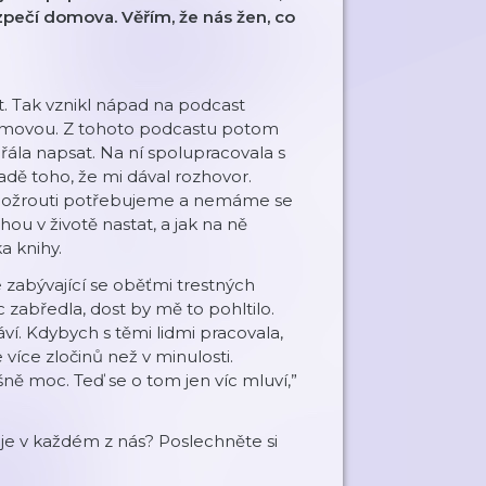
bezpečí domova.
Věřím, že nás žen, co
hat. Tak vznikl nápad na podcast
rčmovou. Z tohoto podcastu potom
řála napsat. Na ní spolupracovala s
dě toho, že mi dával rozhovor.
činožrouti potřebujeme a nemáme se
hou v životě nastat, a jak na ně
a knihy.
 zabývající se oběťmi trestných
zabředla, dost by mě to pohltilo.
ví. Kdybych s těmi lidmi pracovala,
více zločinů než v minulosti.
ašně moc. Teď se o tom jen víc mluví,”
 je v každém z nás? Poslechněte si