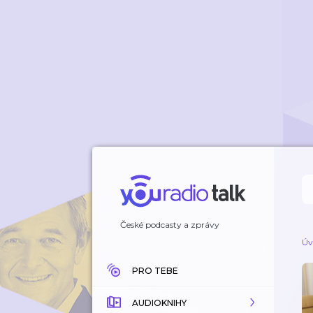
České podcasty a zprávy
Úv
PRO TEBE
AUDIOKNIHY