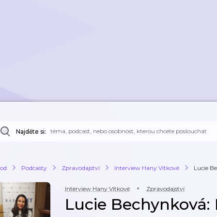
Najděte si:
od
Podcasty
Zpravodajství
Interview Hany Vítkové
Lucie B
Interview Hany Vítkové
Zpravodajství
Lucie Bechynková: