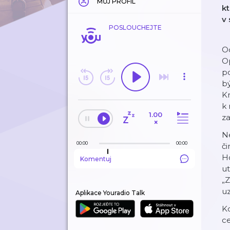
MŮJ PROFIL
kt
v 
POSLOUCHEJTE
Od
O
po
bý
Kr
k 
1.00
za
×
Ne
00:00
00:00
či
Ho
Komentuj
ut
„Z
uz
Aplikace Youradio Talk
Ko
ce