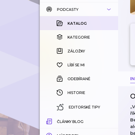
PODCASTY
KATALOG
KOUPENÉ
KATALOG
KATEGORIE
KATEGORIE
ZÁLOŽKY
ZÁLOŽKY
HISTORIE
LÍBÍ SE MI
I
ODEBÍRANÉ
HISTORIE
O
„
EDITORSKÉ TIPY
ří
Be
ČLÁNKY BLOG
al
ba