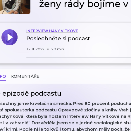
ženy rády bojíme 
INTERVIEW HANY VÍTKOVÉ
Poslechněte si podcast
18. 11. 2022
20 min
NFO
KOMENTÁŘE
 epizodě podcastu
Všechny jsme krvelačná smečka. Přes 80 procent poslucha
ká spoluautorka podcastu Opravdové zločiny a knihy Vrah 
chynková, která byla hostem Interview Hany Vítkové na Rá
e i v zahraničí. Dozvěděla jsem se o jedné sociologické stud
ví krimi. Podle ní je to kvůli tomu, abychom měly pocit, ž