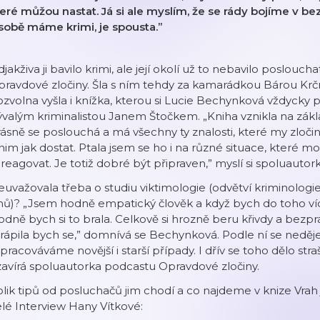
eré můžou nastat. Já si ale myslím, že se rády bojíme v 
sobě máme krimi, je spousta.”
jakživa ji bavilo krimi, ale její okolí už to nebavilo poslouc
pravdové zločiny. Šla s ním tehdy za kamarádkou Bárou K
zvolna vyšla i knížka, kterou si Lucie Bechynková vždycky p
valým kriminalistou Janem Štočkem. „Kniha vznikla na zákla
ásně se poslouchá a má všechny ty znalosti, které my zlo
nim jak dostat. Ptala jsem se ho i na různé situace, které mo
reagovat. Je totiž dobré být připraven,” myslí si spoluautork
uvažovala třeba o studiu viktimologie (odvětví kriminologie
nů)? „Jsem hodně empatický člověk a když bych do toho víc 
dně bych si to brala. Celkově si hrozně beru křivdy a bezprá
rápila bych se,” domnívá se Bechynková. Podle ní se neděje 
pracováváme novější i starší případy. I dřív se toho dělo str
avírá spoluautorka podcastu Opravdové zločiny.
lik tipů od posluchačů jim chodí a co najdeme v knize Vrah
lé Interview Hany Vítkové: