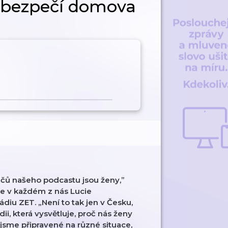
v bezpečí domova
čů našeho podcastu jsou ženy,”
je v každém z nás Lucie
diu ZET. „Není to tak jen v Česku,
ii, která vysvětluje, proč nás ženy
e jsme připravené na různé situace,