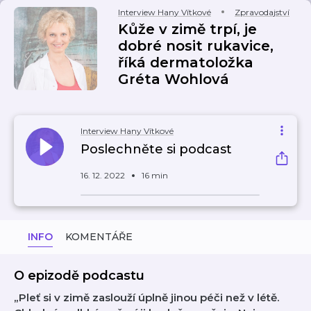
Interview Hany Vítkové
Zpravodajství
Kůže v zimě trpí, je
dobré nosit rukavice,
říká dermatoložka
Gréta Wohlová
Interview Hany Vítkové
Poslechněte si podcast
16. 12. 2022
16 min
INFO
KOMENTÁŘE
O epizodě podcastu
„Pleť si v zimě zaslouží úplně jinou péči než v létě.