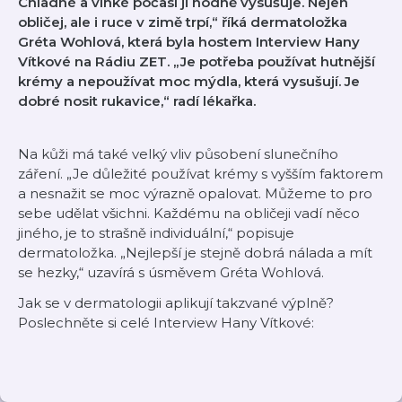
Chladné a vlhké počasí ji hodně vysušuje. Nejen
obličej, ale i ruce v zimě trpí,“ říká dermatoložka
Gréta Wohlová, která byla hostem Interview Hany
Vítkové na Rádiu ZET. „Je potřeba používat hutnější
krémy a nepoužívat moc mýdla, která vysušují. Je
dobré nosit rukavice,“ radí lékařka.
Na kůži má také velký vliv působení slunečního
záření. „Je důležité používat krémy s vyšším faktorem
a nesnažit se moc výrazně opalovat. Můžeme to pro
sebe udělat všichni. Každému na obličeji vadí něco
jiného, je to strašně individuální,“ popisuje
dermatoložka. „Nejlepší je stejně dobrá nálada a mít
se hezky,“ uzavírá s úsměvem Gréta Wohlová.
Jak se v dermatologii aplikují takzvané výplně?
Poslechněte si celé Interview Hany Vítkové: