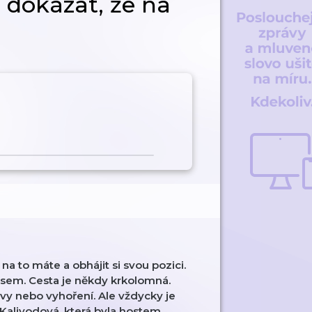
 dokázat, že na
a to máte a obhájit si svou pozici.
ulsem. Cesta je někdy krkolomná.
vy nebo vyhoření. Ale vždycky je
Kalivodová, která byla hostem