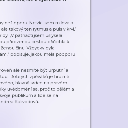
ky než operu. Nejvíc jsem milovala
e takový ten rytmus a puls v krvi,”
ídy. „V patnácti jsem uslyšela
u přirozenou cestou přičichla k
 ženou činu. Vždycky byla
sám,” popisuje, jakou měla podporu
roveň ale nesmíte být urputní a
 cestou. Dobrých zpěváků je hrozně
 nového, hlavně srdce na pravém
 „Díky uvědomění se, proč to dělám a
 svoje publikum a lidé se na
Andrea Kalivodová.