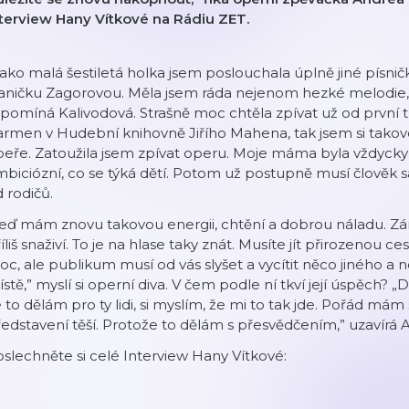
nterview Hany Vítkové na Rádiu ZET.
ako malá šestiletá holka jsem poslouchala úplně jiné písnič
ničku Zagorovou. Měla jsem ráda nejenom hezké melodie, al
pomíná Kalivodová. Strašně moc chtěla zpívat už od první tř
rmen v Hudební knihovně Jiřího Mahena, tak jsem si takovo
eře. Zatoužila jsem zpívat operu. Moje máma byla vždycky
biciózní, co se týká dětí. Potom už postupně musí člověk 
 rodičů.
eď mám znovu takovou energii, chtění a dobrou náladu. Zá
íliš snaživí. To je na hlase taky znát. Musíte jít přirozenou
c, ale publikum musí od vás slyšet a vycítit něco jiného a
stě,” myslí si operní diva. V čem podle ní tkví její úspěch?
 to dělám pro ty lidi, si myslím, že mi to tak jde. Pořád mám
edstavení těší. Protože to dělám s přesvědčením,” uzavírá 
slechněte si celé Interview Hany Vítkové: