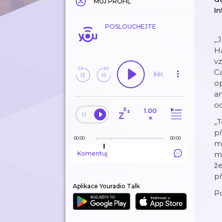
MŮJ PROFIL
I
POSLOUCHEJTE
„J
Ha
vz
Ca
op
am
od
1.00
×
„T
př
00:00
00:00
mo
Komentuj
mí
že
př
Aplikace Youradio Talk
Po