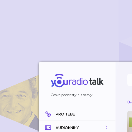
České podcasty a zprávy
Úv
PRO TEBE
AUDIOKNIHY