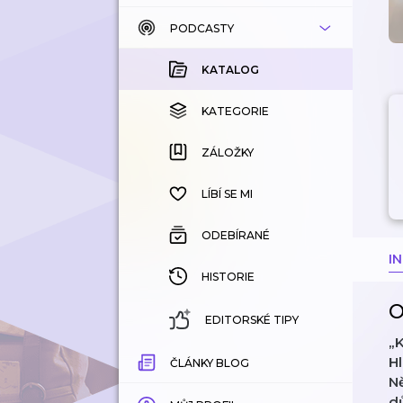
PODCASTY
KATALOG
KOUPENÉ
KATALOG
KATEGORIE
KATEGORIE
ZÁLOŽKY
ZÁLOŽKY
HISTORIE
LÍBÍ SE MI
ODEBÍRANÉ
I
HISTORIE
O
EDITORSKÉ TIPY
„K
Hl
ČLÁNKY BLOG
Ně
dů