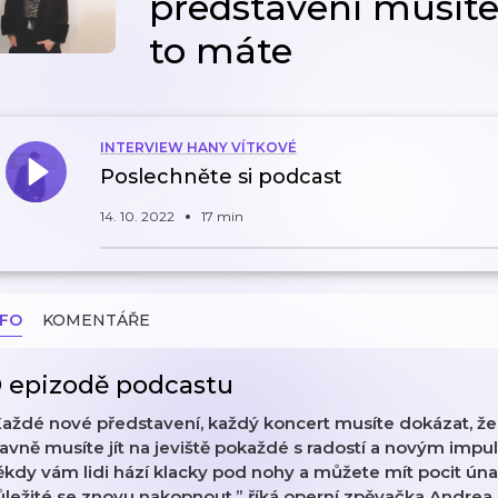
představení musíte
to máte
INTERVIEW HANY VÍTKOVÉ
Poslechněte si podcast
14. 10. 2022
17 min
NFO
KOMENTÁŘE
 epizodě podcastu
aždé nové představení, každý koncert musíte dokázat, že n
avně musíte jít na jeviště pokaždé s radostí a novým imp
kdy vám lidi hází klacky pod nohy a můžete mít pocit úna
ležité se znovu nakopnout,” říká operní zpěvačka Andrea 