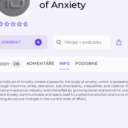
of Anxiety
ODEBÍRAT
KOMENTÁŘE
INFO
PODOBNÉ
ZODY
218
e Institute of Anxiety creates a space for the study of anxiety, which is spreadi
rough insomnia, stress, alienation, loss of empathy, inequalities, and violence. 
e pharmaceutical industry and intensified by growing social and economic unce
ere anxiety communicates and opens itself to a potential solution and turns int
rcing structural changes in the current state of affairs.