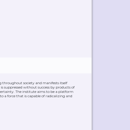
ng throughout society and manifests itself
It is suppressed without success by products of
rtainty. The institute aims to be a platform
o a force that is capable of radicalizing and