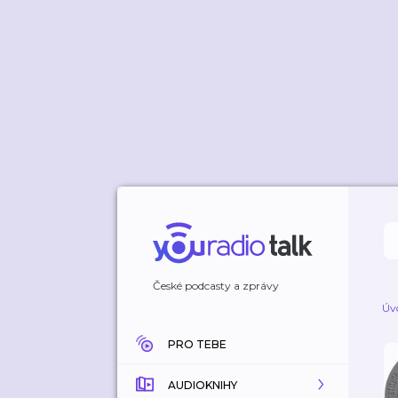
České podcasty a zprávy
Úv
PRO TEBE
AUDIOKNIHY