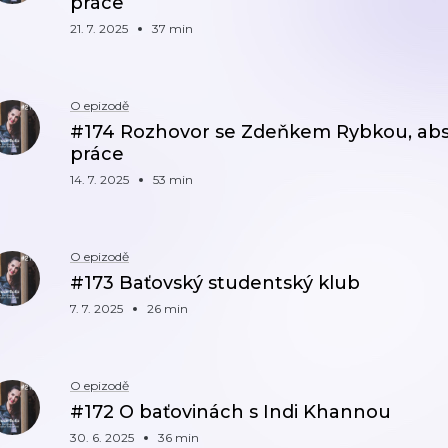
práce
21. 7. 2025
37 min
O epizodě
#174 Rozhovor se Zdeňkem Rybkou, abs
práce
14. 7. 2025
53 min
O epizodě
#173 Baťovský studentský klub
7. 7. 2025
26 min
O epizodě
#172 O baťovinách s Indi Khannou
30. 6. 2025
36 min