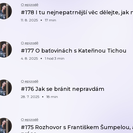
O epizodě
#178 I tu nejnepatrnější věc dělejte, ja
11. 8. 2025
17 min
O epizodě
#177 O baťovinách s Kateřinou Tichou
4. 8. 2025
1 hod 3 min
O epizodě
#176 Jak se bránit nepravdám
28. 7. 2025
18 min
O epizodě
#175 Rozhovor s Františkem Šumpelou, 