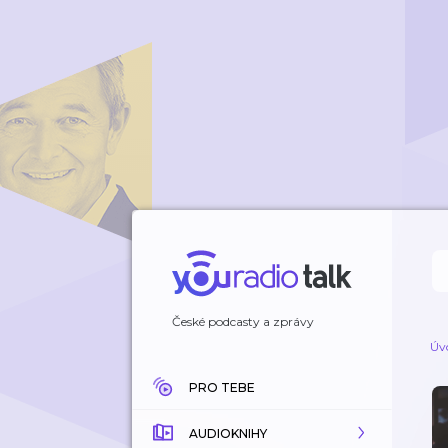
České podcasty a zprávy
Úv
PRO TEBE
AUDIOKNIHY