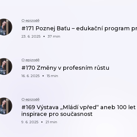
O epizodě
#171 Poznej Baťu – edukační program pr
23. 6. 2025
37 min
O epizodě
#170 Změny v profesním růstu
16. 6. 2025
15 min
O epizodě
#169 Výstava „Mládí vpřed“ aneb 100 let
inspirace pro současnost
9. 6. 2025
21 min