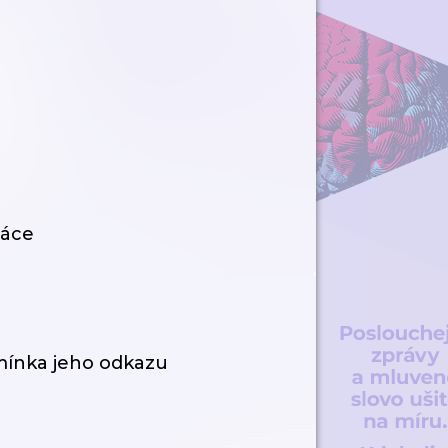
ráce
omínka jeho odkazu