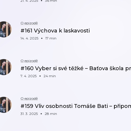
21. 4. 2025
36 min
O epizodě
#161 Výchova k laskavosti
14. 4. 2025
17 min
O epizodě
#160 Vyber si své těžké – Baťova škola p
7. 4. 2025
24 min
O epizodě
#159 Vliv osobnosti Tomáše Bati – přip
31. 3. 2025
28 min