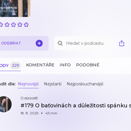
ODEBÍRAT
KOMENTÁŘE
INFO
PODOBNÉ
ZODY
229
dit dle:
Nejnovější
Nejstarší
Nejposlouchanější
O epizodě
#179 O baťovinách a důležitosti spánku
18. 8. 2025
45 min