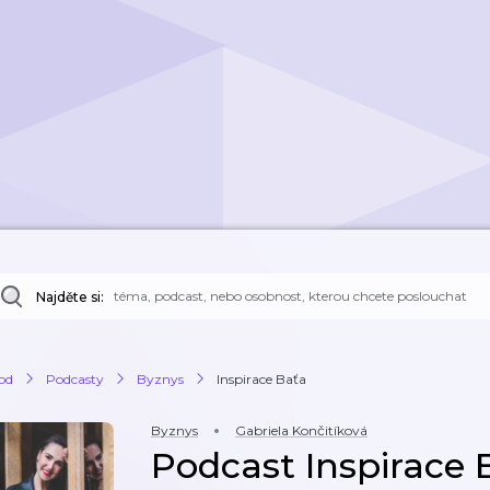
Najděte si:
od
Podcasty
Byznys
Inspirace Baťa
Byznys
Gabriela Končitíková
Podcast Inspirace 