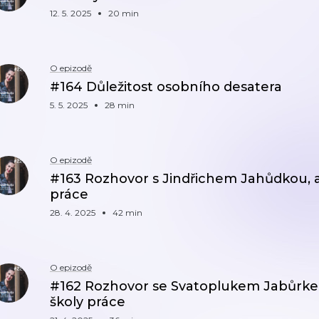
12. 5. 2025
20 min
O epizodě
#164 Důležitost osobního desatera
5. 5. 2025
28 min
O epizodě
#163 Rozhovor s Jindřichem Jahůdkou, 
práce
28. 4. 2025
42 min
O epizodě
#162 Rozhovor se Svatoplukem Jabůrke
školy práce