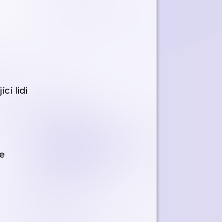
í lidi
ce