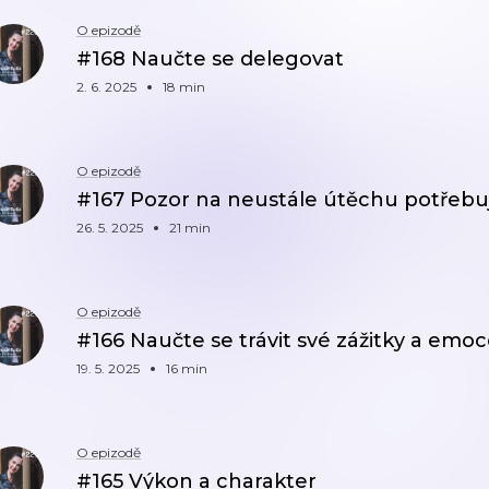
O epizodě
#168 Naučte se delegovat
2. 6. 2025
18 min
O epizodě
#167 Pozor na neustále útěchu potřebujíc
26. 5. 2025
21 min
O epizodě
#166 Naučte se trávit své zážitky a emo
19. 5. 2025
16 min
O epizodě
#165 Výkon a charakter