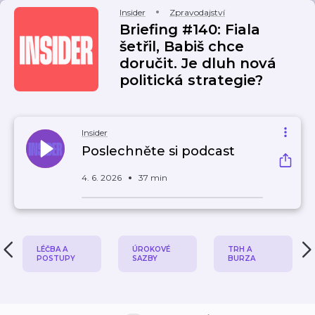
Insider
Zpravodajství
Briefing #140: Fiala
šetřil, Babiš chce
doručit. Je dluh nová
politická strategie?
Insider
Poslechněte si podcast
4. 6. 2026
37 min
LÉČBA A
ÚROKOVÉ
TRH A
POSTUPY
SAZBY
BURZA