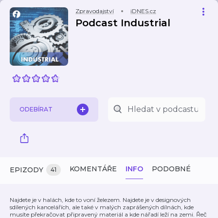
Zpravodajství
iDNES.cz
Podcast Industrial
ODEBÍRAT
KOMENTÁŘE
INFO
PODOBNÉ
EPIZODY
41
Najdete je v halách, kde to voní železem. Najdete je v designových
sdílených kancelářích, ale také v malých zaprášených dílnách, kde
musíte překračovat připravený materiál a kde nářadí leží na zemi. Řeč