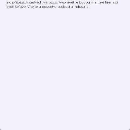
je o příbězích českých výrobců. Vyprávět je budou majitelé firem či
jejich šéfové. Vítejte u poslechu podcastu Industrial.