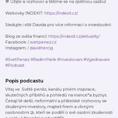
💬 Užijte si rozhovor a těšíme se na zpětnou vazbu!
Webovky INDEXIT:
https://indexit.cz/
Sledujte i sítě Davida pro více informací o investování:
Blog ze světa financí:
https://indexit.cz/aktuality/
Facebook:
/ svetpenez.cz
Instagram:
/ davidhercig
#SvetPenez
#RadimParik
#Investovani
#Vyjednavani
#Podcast
Popis podcastu
Vítej ve Světě peněz, kanálu plném inspirace,
skutečných příběhů a pohledů na inance*a byznys.
Čekají tě delší, neformální a přátelské rozhovory se
zkušenými investory, majiteli firem a vlivnými
osobnostmi 🤝, kteří se podělí o své osobní zkušenosti