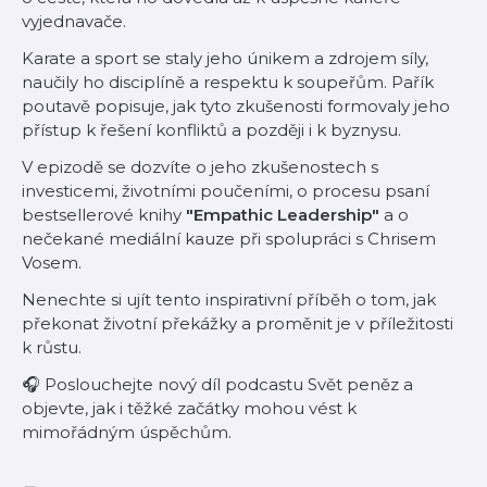
vyjednavače.
Karate a sport se staly jeho únikem a zdrojem síly,
naučily ho disciplíně a respektu k soupeřům. Pařík
poutavě popisuje, jak tyto zkušenosti formovaly jeho
přístup k řešení konfliktů a později i k byznysu.
V epizodě se dozvíte o jeho zkušenostech s
investicemi, životními poučeními, o procesu psaní
bestsellerové knihy
"Empathic Leadership"
a o
nečekané mediální kauze při spolupráci s Chrisem
Vosem.
Nenechte si ujít tento inspirativní příběh o tom, jak
překonat životní překážky a proměnit je v příležitosti
k růstu.
🎧 Poslouchejte nový díl podcastu Svět peněz a
objevte, jak i těžké začátky mohou vést k
mimořádným úspěchům.