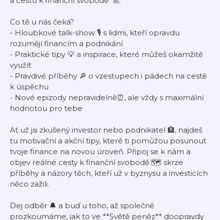
a cestu k finanční svobodě*🚀.
Co tě u nás čeká?
- Hloubkové talk-show 🎙️ s lidmi, kteří opravdu
rozumějí financím a podnikání
- Praktické tipy 💡 a inspirace, které můžeš okamžitě
využít
- Pravdivé příběhy 🔎 o vzestupech i pádech na cestě
k úspěchu
- Nové epizody nepravidelně⏰, ale vždy s maximální
hodnotou pro tebe
Ať už jsi zkušený investor nebo podnikatel 🏦, najdeš
tu motivační a akční tipy, které ti pomůžou posunout
tvoje finance na novou úroveň. Připoj se k nám a
objev reálné cesty k finanční svobodě 🗺️ skrze
příběhy a názory těch, kteří už v byznysu a investicích
něco zažili.
Dej odběr 🔔 a buď u toho, až společně
prozkoumáme, jak to ve **Světě peněz** doopravdy