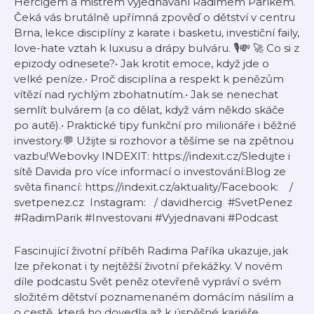
Hercigem a mistrem vyjednávání Radimem Paříkem.
Čeká vás brutálně upřímná zpověď o dětství v centru
Brna, lekce disciplíny z karate i basketu, investiční faily,
love-hate vztah k luxusu a drápy bulváru. 🎙️💸 🚀 Co si z
epizody odnesete?• Jak krotit emoce, když jde o
velké peníze.• Proč disciplína a respekt k penězům
vítězí nad rychlým zbohatnutím.• Jak se nenechat
semlít bulvárem (a co dělat, když vám někdo skáče
po autě).• Praktické tipy funkční pro milionáře i běžné
investory.💬 Užijte si rozhovor a těšíme se na zpětnou
vazbu!Webovky INDEXIT: https://indexit.cz/Sledujte i
sítě Davida pro více informací o investování:Blog ze
světa financí: https://indexit.cz/aktuality/Facebook: /
svetpenez.cz Instagram: / davidhercig #SvetPenez
#RadimParik #Investovani #Vyjednavani #Podcast
Fascinující životní příběh Radima Paříka ukazuje, jak
lze překonat i ty nejtěžší životní překážky. V novém
díle podcastu Svět peněz otevřeně vypráví o svém
složitém dětství poznamenaném domácím násilím a
o cestě, která ho dovedla až k úspěšné kariéře