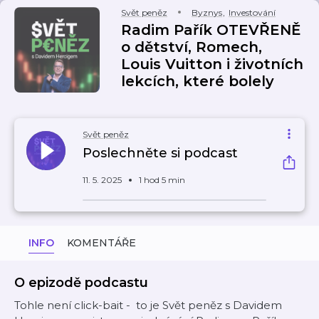
Svět peněz
Byznys
,
Investování
Radim Pařík OTEVŘENĚ
o dětství, Romech,
Louis Vuitton i životních
lekcích, které bolely
Svět peněz
Poslechněte si podcast
11. 5. 2025
1 hod 5 min
INFO
KOMENTÁŘE
O epizodě podcastu
Tohle není click-bait - to je Svět peněz s Davidem