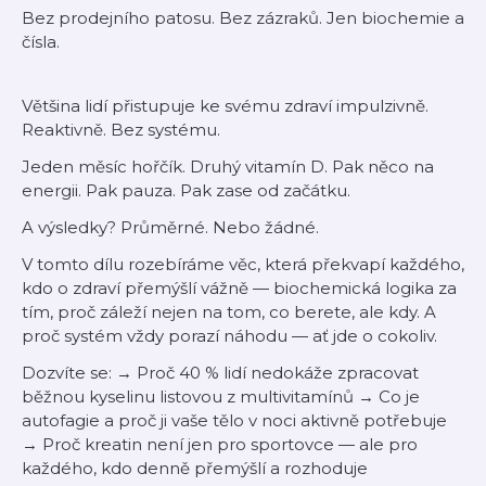
Bez prodejního patosu. Bez zázraků. Jen biochemie a
čísla.
Většina lidí přistupuje ke svému zdraví impulzivně.
Reaktivně. Bez systému.
Jeden měsíc hořčík. Druhý vitamín D. Pak něco na
energii. Pak pauza. Pak zase od začátku.
A výsledky? Průměrné. Nebo žádné.
V tomto dílu rozebíráme věc, která překvapí každého,
kdo o zdraví přemýšlí vážně — biochemická logika za
tím, proč záleží nejen na tom, co berete, ale kdy. A
proč systém vždy porazí náhodu — ať jde o cokoliv.
Dozvíte se: → Proč 40 % lidí nedokáže zpracovat
běžnou kyselinu listovou z multivitamínů → Co je
autofagie a proč ji vaše tělo v noci aktivně potřebuje
→ Proč kreatin není jen pro sportovce — ale pro
každého, kdo denně přemýšlí a rozhoduje