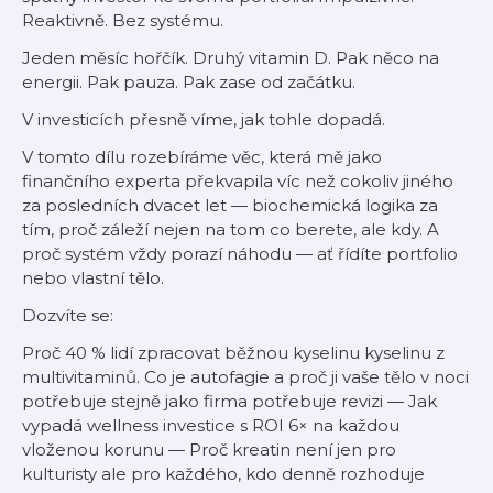
Reaktivně. Bez systému.
Jeden měsíc hořčík. Druhý vitamin D. Pak něco na
energii. Pak pauza. Pak zase od začátku.
V investicích přesně víme, jak tohle dopadá.
V tomto dílu rozebíráme věc, která mě jako
finančního experta překvapila víc než cokoliv jiného
za posledních dvacet let — biochemická logika za
tím, proč záleží nejen na tom co berete, ale kdy. A
proč systém vždy porazí náhodu — ať řídíte portfolio
nebo vlastní tělo.
Dozvíte se:
Proč 40 % lidí zpracovat běžnou kyselinu kyselinu z
multivitaminů. Co je autofagie a proč ji vaše tělo v noci
potřebuje stejně jako firma potřebuje revizi — Jak
vypadá wellness investice s ROI 6× na každou
vloženou korunu — Proč kreatin není jen pro
kulturisty ale pro každého, kdo denně rozhoduje