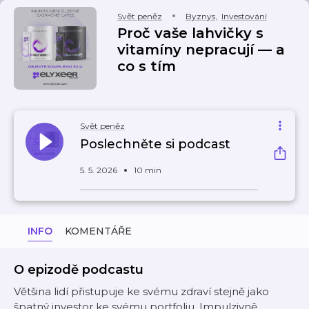
Svět peněz
Byznys
,
Investování
Proč vaše lahvičky s
vitamíny nepracují — a
co s tím
Svět peněz
Poslechněte si podcast
5. 5. 2026
10 min
INFO
KOMENTÁŘE
O epizodě podcastu
Většina lidí přistupuje ke svému zdraví stejně jako
špatný investor ke svému portfoliu. Impulzivně.