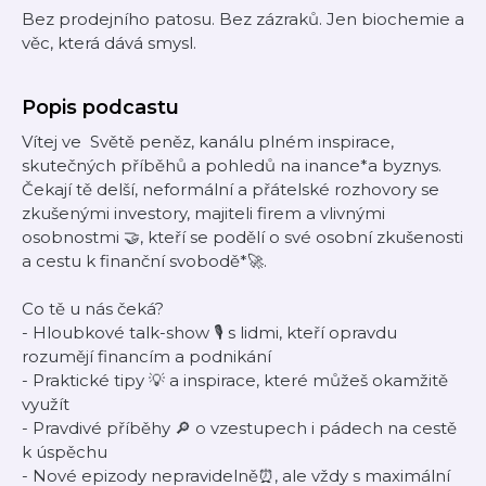
Bez prodejního patosu. Bez zázraků. Jen biochemie a
věc, která dává smysl.
Popis podcastu
Vítej ve Světě peněz, kanálu plném inspirace,
skutečných příběhů a pohledů na inance*a byznys.
Čekají tě delší, neformální a přátelské rozhovory se
zkušenými investory, majiteli firem a vlivnými
osobnostmi 🤝, kteří se podělí o své osobní zkušenosti
a cestu k finanční svobodě*🚀.
Co tě u nás čeká?
- Hloubkové talk-show 🎙️ s lidmi, kteří opravdu
rozumějí financím a podnikání
- Praktické tipy 💡 a inspirace, které můžeš okamžitě
využít
- Pravdivé příběhy 🔎 o vzestupech i pádech na cestě
k úspěchu
- Nové epizody nepravidelně⏰, ale vždy s maximální