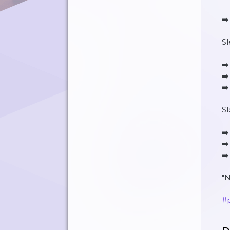
➡
Sl
➡️
➡
➡️
Sl
➡️
➡️
➡
"N
#