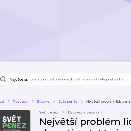
Najděte si:
od
Podcasty
Byznys
Svět peněz
Největší problém lidstva je
Svět peněz
Byznys
,
Investování
Největší problém li