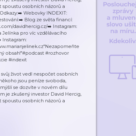
t spoustu osobních názorů a
🔗 Odkazy:➡️ Webovky INDEXIT:
estování:➡️ Blog ze světa financí:
k.com/davidhercig.cz/➡️ Instagram:
 Jelínka pro víc vzdělávacího
️ Instagram:
/www.marianjelinek.cz"Nezapomeňte
otný obsah!"#podcast #rozhovor
cie #indexit
a svůj život vedl nespočet osobních
o někoho jsou peníze svoboda,
ýšlí se dozvíte v novém dílu
m je zkušený investor David Hercig,
t spoustu osobních názorů a