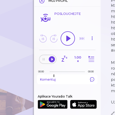
MŮJ PROFIL
kt
my
POSLOUCHEJTE
ht
ht
ht
ob
ht
se
#r
1.00
×
Ma
ro
00:00
00:00
n
po
Komentuj
kt
m
Aplikace Youradio Talk
Už
🔗