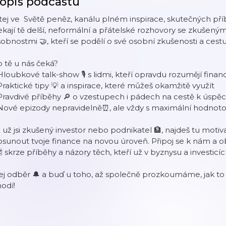
opis podcastu
tej ve Světě peněz, kanálu plném inspirace, skutečných př
kají tě delší, neformální a přátelské rozhovory se zkušenými 
obnostmi 🤝, kteří se podělí o své osobní zkušenosti a cest
 tě u nás čeká?
Hloubkové talk-show 🎙️ s lidmi, kteří opravdu rozumějí fina
Praktické tipy 💡 a inspirace, které můžeš okamžitě využít
Pravdivé příběhy 🔎 o vzestupech i pádech na cestě k úspě
 Nové epizody nepravidelně⏰, ale vždy s maximální hodnot
 už jsi zkušený investor nebo podnikatel 🏦, najdeš tu motiv
sunout tvoje finance na novou úroveň. Připoj se k nám a ob
️ skrze příběhy a názory těch, kteří už v byznysu a investicích
j odběr 🔔 a buď u toho, až společně prozkoumáme, jak to
odí!