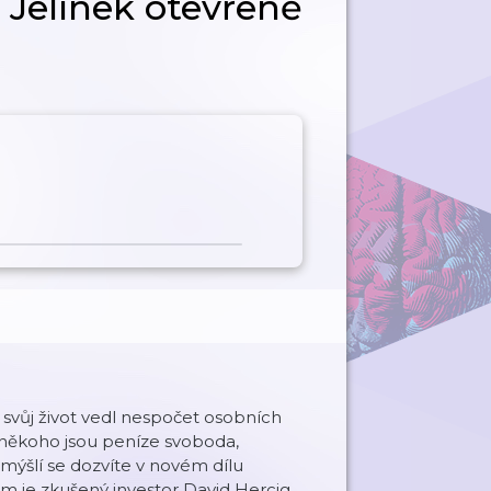
 Jelínek otevřeně
a svůj život vedl nespočet osobních
o někoho jsou peníze svoboda,
ýšlí se dozvíte v novém dílu
m je zkušený investor David Hercig,