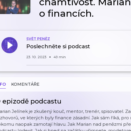
chamtivost. Marian
o financích.
SVĚT PENĚZ
Poslechněte si podcast
23. 10. 2023
49 min
NFO
KOMENTÁŘE
 epizodě podcastu
rian Jelínek je zkušený kouč, mentor, trenér, spisovatel. Z
zhovorů, ve kterých byly finance zásadní. Jak sám říká, pr
ěkomu naopak zamotají hlavu. Jak Marian nad penězmi přem
dcastu Indexit. Jak si hned na začátku všimnete, modetore