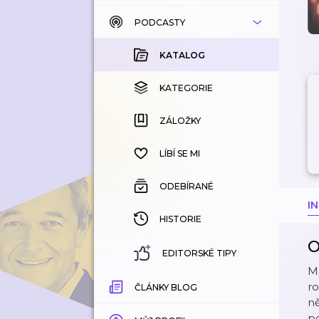
PODCASTY
KATALOG
KOUPENÉ
KATALOG
KATEGORIE
KATEGORIE
ZÁLOŽKY
ZÁLOŽKY
HISTORIE
LÍBÍ SE MI
ODEBÍRANÉ
I
HISTORIE
O
EDITORSKÉ TIPY
Ma
ro
ČLÁNKY BLOG
n
po