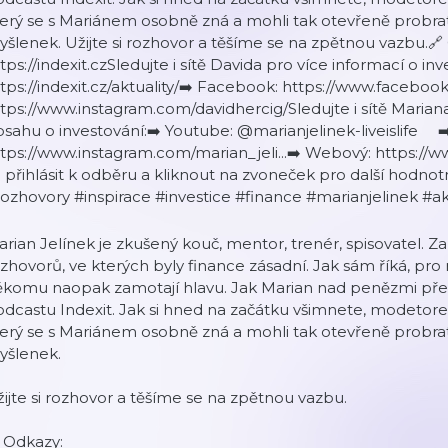
erý se s Mariánem osobně zná a mohli tak otevřeně probra
šlenek. Užijte si rozhovor a těšíme se na zpětnou vazbu.
tps://indexit.czSledujte i sítě Davida pro více informací o inv
tps://indexit.cz/aktuality/➡️ Facebook: https://www.faceboo
tps://www.instagram.com/davidhercig/Sledujte i sítě Mariana
sahu o investování:➡️ Youtube: @marianjelinek-liveislife ➡
tps://www.instagram.com/marian_jeli...➡️ Webový: https:/
 přihlásit k odběru a kliknout na zvoneček pro další hodn
ozhovory #inspirace #investice #finance #marianjelinek #ak
rian Jelínek je zkušený kouč, mentor, trenér, spisovatel. Z
zhovorů, ve kterých byly finance zásadní. Jak sám říká, pr
ěkomu naopak zamotají hlavu. Jak Marian nad penězmi přem
dcastu Indexit. Jak si hned na začátku všimnete, modetore
erý se s Mariánem osobně zná a mohli tak otevřeně probra
yšlenek.
ijte si rozhovor a těšíme se na zpětnou vazbu.
 Odkazy: