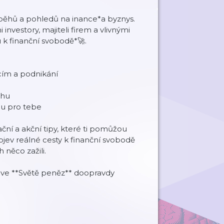
íběhů a pohledů na inance*a byznys.
investory, majiteli firem a vlivnými
u k finanční svobodě*🚀.
ncím a podnikání
chu
ou pro tebe
ační a akční tipy, které ti pomůžou
jev reálné cesty k finanční svobodě
 něco zažili.
 ve **Světě peněz** doopravdy