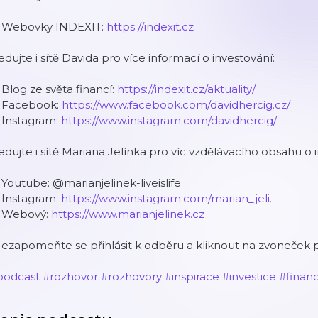
️ Webovky INDEXIT:
https://indexit.cz
edujte i sítě Davida pro více informací o investování:
 Blog ze světa financí:
https://indexit.cz/aktuality/
️ Facebook:
https://www.facebook.com/davidhercig.cz/
 Instagram:
https://www.instagram.com/davidhercig/
edujte i sítě Mariana Jelínka pro víc vzdělávacího obsahu o 
 Youtube: @marianjelinek-liveislife
 Instagram:
https://www.instagram.com/marian_jeli...
️ Webový:
https://www.marianjelinek.cz
ezapomeňte se přihlásit k odběru a kliknout na zvoneček p
podcast
#rozhovor
#rozhovory
#inspirace
#investice
#finan