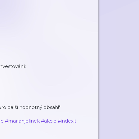
investování:
ro další hodnotný obsah!"
ce
#marianjelinek
#akcie
#indexit