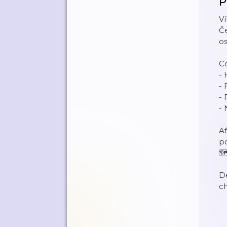
P
Ví
Če
os
Co
- 
- 
- 
-
Ať
po
🗺
De
ch