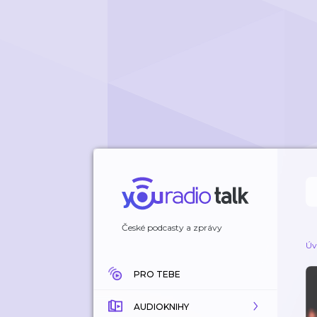
České podcasty a zprávy
Úv
PRO TEBE
AUDIOKNIHY