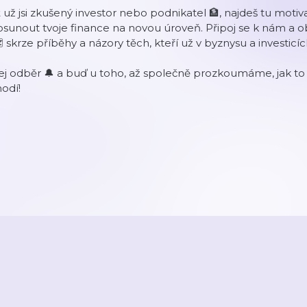
 už jsi zkušený investor nebo podnikatel 🏦, najdeš tu motiv
sunout tvoje finance na novou úroveň. Připoj se k nám a ob
️ skrze příběhy a názory těch, kteří už v byznysu a investicích
j odběr 🔔 a buď u toho, až společně prozkoumáme, jak to
odí!