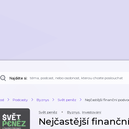
Najděte si:
od
Podcasty
Byznys
Svět peněz
Nejčastější finanční podvody
Svět peněz
Byznys
,
Investování
Nejčastější finančn