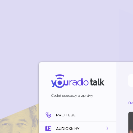
České podcasty a zprávy
Úv
PRO TEBE
AUDIOKNIHY