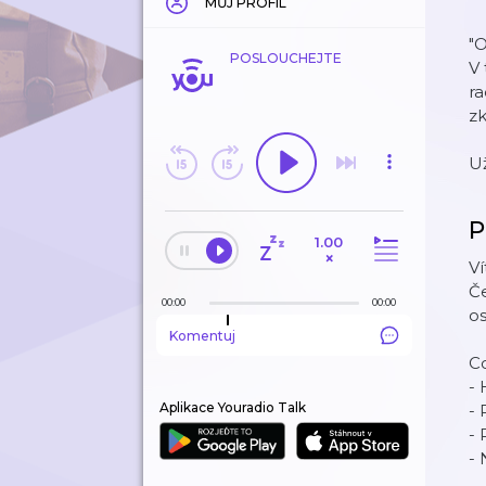
MŮJ PROFIL
"O
POSLOUCHEJTE
V
ra
zk
Už
P
1.00
×
Ví
Če
00:00
00:00
os
Komentuj
Co
- 
Aplikace Youradio Talk
- 
- 
-