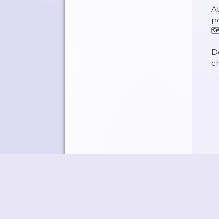
Ať
po
🗺
De
ch