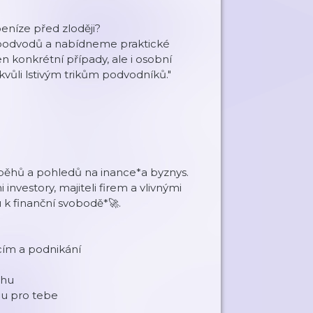
peníze před zloději?
 podvodů a nabídneme praktické
en konkrétní případy, ale i osobní
 kvůli lstivým trikům podvodníků."
íběhů a pohledů na inance*a byznys.
investory, majiteli firem a vlivnými
u k finanční svobodě*🚀.
ncím a podnikání
chu
ou pro tebe