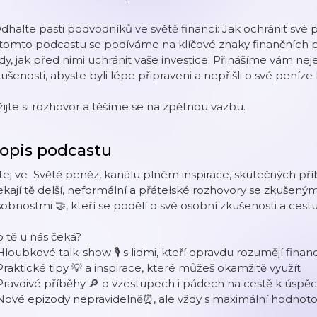
dhalte pasti podvodníků ve světě financí: Jak ochránit své 
 tomto podcastu se podíváme na klíčové znaky finančních
dy, jak před nimi uchránit vaše investice. Přinášíme vám nej
ušenosti, abyste byli lépe připraveni a nepřišli o své peníze
ijte si rozhovor a těšíme se na zpětnou vazbu.
opis podcastu
tej ve Světě peněz, kanálu plném inspirace, skutečných př
kají tě delší, neformální a přátelské rozhovory se zkušenými 
obnostmi 🤝, kteří se podělí o své osobní zkušenosti a cest
 tě u nás čeká?
Hloubkové talk-show 🎙️ s lidmi, kteří opravdu rozumějí fina
Praktické tipy 💡 a inspirace, které můžeš okamžitě využít
Pravdivé příběhy 🔎 o vzestupech i pádech na cestě k úspě
 Nové epizody nepravidelně⏰, ale vždy s maximální hodnot