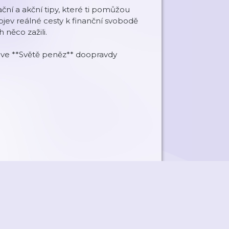
ační a akční tipy, které ti pomůžou
jev reálné cesty k finanční svobodě
 něco zažili.
 ve **Světě peněz** doopravdy