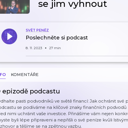
se jim vyhnout
SVĚT PENĚZ
Poslechněte si podcast
8. 11. 2023
27 min
NFO
KOMENTÁŘE
 epizodě podcastu
dhalte pasti podvodníků ve světě financí: Jak ochránit své 
dcastu se podíváme na klíčové znaky finančních podvodů a
ed nimi uchránit vaše investice. Přinášíme vám nejen konkré
yste byli lépe připraveni a nepřišli o své peníze kvůli lstivý
zhovor a těšíme se na zpětnou vazbu.