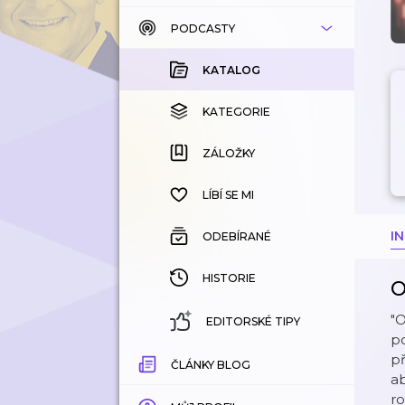
PODCASTY
KATALOG
KOUPENÉ
KATALOG
KATEGORIE
KATEGORIE
ZÁLOŽKY
ZÁLOŽKY
HISTORIE
LÍBÍ SE MI
I
ODEBÍRANÉ
HISTORIE
O
"O
EDITORSKÉ TIPY
po
př
ČLÁNKY BLOG
ab
ro