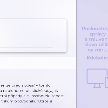
peníze před zloději? V tomto
 nabídneme praktické rady, jak
tní případy, ale i osobní zkušenosti,
m trikům podvodníků."Užijte si