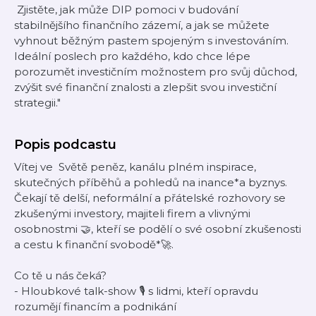
Zjistěte, jak může DIP pomoci v budování
stabilnějšího finančního zázemí, a jak se můžete
vyhnout běžným pastem spojeným s investováním.
Ideální poslech pro každého, kdo chce lépe
porozumět investičním možnostem pro svůj důchod,
zvýšit své finanční znalosti a zlepšit svou investiční
strategii."
Popis podcastu
Vítej ve Světě peněz, kanálu plném inspirace,
skutečných příběhů a pohledů na inance*a byznys.
Čekají tě delší, neformální a přátelské rozhovory se
zkušenými investory, majiteli firem a vlivnými
osobnostmi 🤝, kteří se podělí o své osobní zkušenosti
a cestu k finanční svobodě*🚀.
Co tě u nás čeká?
- Hloubkové talk-show 🎙️ s lidmi, kteří opravdu
rozumějí financím a podnikání