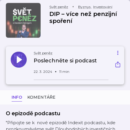
Svět peněz
Byznys
,
Investování
DIP – více než penzijní
spoření
Svět peněz
Poslechněte si podcast
22. 3. 2024
11 min
INFO
KOMENTÁŘE
O epizodě podcastu
"Připojte se k nové epizodě Indexit podcastu, kde
prozkoumáváme svět Dlouhodobých investičních