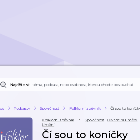
Najděte si:
od
Podcasty
Společnost
iFolklorní zpěvník
Čí sou to koníčk
iFolklorní zpěvník
Společnost
,
Divadelní umění
,
Umění
Čí sou to koníčky