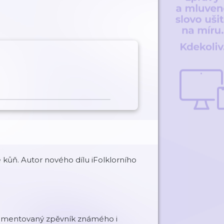
je kůň. Autor nového dílu iFolklorního
 komentovaný zpěvník známého i