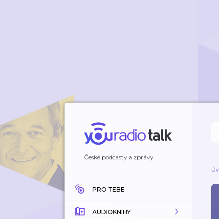
České podcasty a zprávy
Úv
PRO TEBE
AUDIOKNIHY