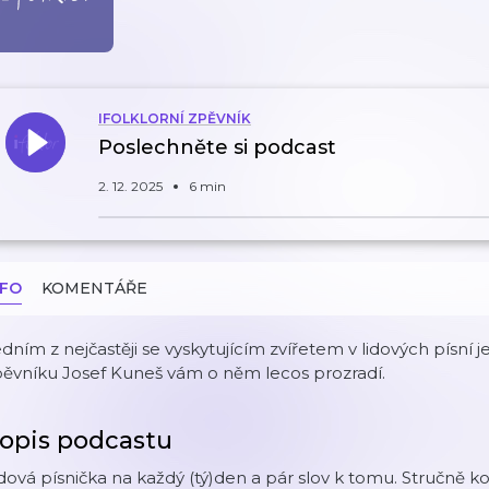
IFOLKLORNÍ ZPĚVNÍK
Poslechněte si podcast
2. 12. 2025
6 min
NFO
KOMENTÁŘE
dním z nejčastěji se vyskytujícím zvířetem v lidových písní 
pěvníku Josef Kuneš vám o něm lecos prozradí.
opis podcastu
dová písnička na každý (tý)den a pár slov k tomu. Stručně