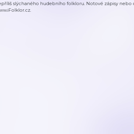
příliš slýchaného hudebního folkloru. Notové zápisy nebo d
w.iFolklor.cz.