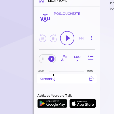
MŮJ PROFIL
ne
ww
POSLOUCHEJTE
1.00
×
00:00
00:00
Komentuj
Aplikace Youradio Talk