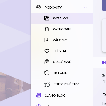
PODCASTY
KATALOG
KOUPENÉ
KATALOG
KATEGORIE
KATEGORIE
ZÁLOŽKY
ZÁLOŽKY
HISTORIE
LÍBÍ SE MI
ODEBÍRANÉ
I
HISTORIE
Je
z
EDITORSKÉ TIPY
P
ČLÁNKY BLOG
Li