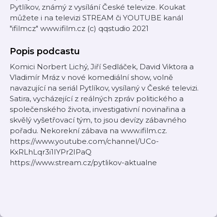
Pytlíkov, známý z vysílání České televize. Koukat
můžete i na televizi STREAM či YOUTUBE kanál
"ifilmcz" www.ifilm.cz (c) qqstudio 2021
Popis podcastu
Komici Norbert Lichý, Jiří Sedláček, David Viktora a
Vladimír Mráz v nové komediální show, volně
navazující na seriál Pytlíkov, vysílaný v České televizi.
Satira, vycházející z reálných zpráv politického a
společenského života, investigativní novinařina a
skvělý vyšetřovací tým, to jsou devízy zábavného
pořadu. Nekorekní zábava na www.ifilm.cz.
https://www.youtube.com/channel/UCo-
KxRLhLqr3i1IYPr2IPaQ
https://www.stream.cz/pytlikov-aktualne