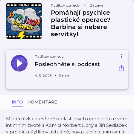
Pytlíkov comedy
Zábava
Pomáhají psychice
plastické operace?
Barbína si nebere
servítky!
Pytlíkov comedy
Poslechněte si podcast
4. 3. 2023
3 min
INFO
KOMENTÁŘE
Mladá dívka otevřeně o plastických operacích a svém
intimním životě :) Komici Norbert Lichý a Jiří Sedláček
v projektu Pytlíkov aktuálně, navazující na anim.seriál