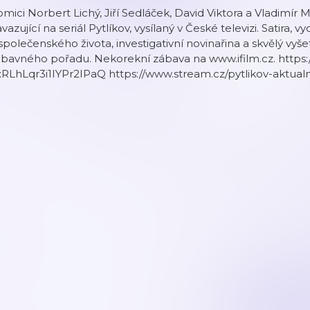
mici Norbert Lichý, Jiří Sedláček, David Viktora a Vladimír
vazující na seriál Pytlíkov, vysílaný v České televizi. Satira, 
společenského života, investigativní novinařina a skvělý vyše
ábavného pořadu. Nekorekní zábava na www.ifilm.cz. http
RLhLqr3i1IYPr2IPaQ https://www.stream.cz/pytlikov-aktual