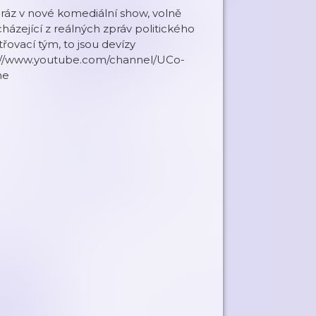
 Mráz v nové komediální show, volně
vycházející z reálných zpráv politického
třovací tým, to jsou devízy
s://www.youtube.com/channel/UCo-
ne