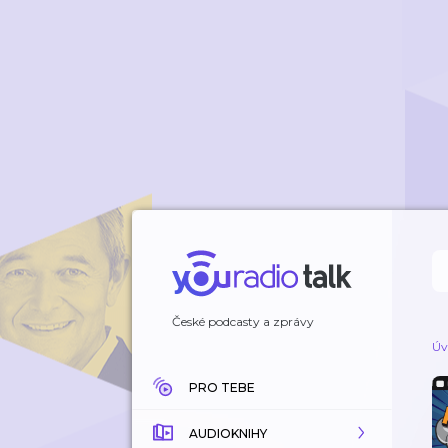
České podcasty a zprávy
Úv
PRO TEBE
AUDIOKNIHY