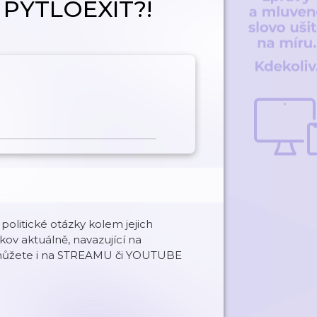
t PYTLOEXIT?!
a politické otázky kolem jejich
íkov aktuálně, navazující na
at můžete i na STREAMU či YOUTUBE