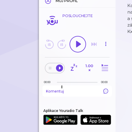
MŮJ PROFIL
Ko
na
POSLOUCHEJTE
a 
z
Kx
1.00
×
00:00
00:00
Komentuj
Aplikace Youradio Talk