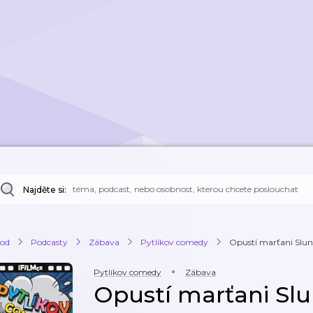
Najděte si:
od
Podcasty
Zábava
Pytlíkov comedy
Opustí marťani Slune
Pytlíkov comedy
Zábava
Opustí marťani Sl