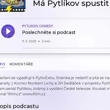
Má Pytlíkov spusti
PYTLÍKOV COMEDY
Poslechněte si podcast
11. 3. 2023
2 min
NFO
KOMENTÁŘE
rťani se vyjadřují k PytloExitu, Stránka je nešetří a ptá se n
anety :) Komici Norbert Lichý a Jiří Sedláček v projektu Pytl
im.seriál Pytlíkov, známý z vysílání České televize. Kouk
nál "ifilmcz" www.ifilm.cz
opis podcastu