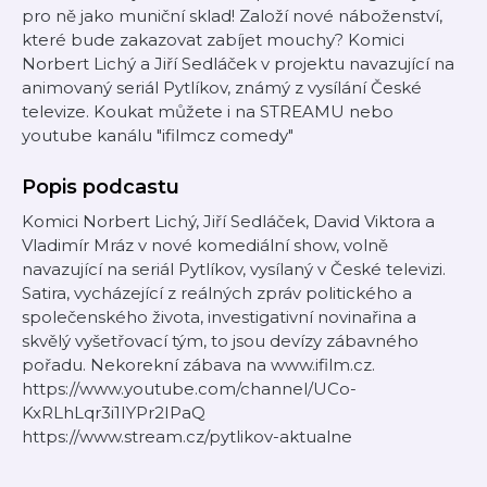
pro ně jako muniční sklad! Založí nové náboženství,
které bude zakazovat zabíjet mouchy? Komici
Norbert Lichý a Jiří Sedláček v projektu navazující na
animovaný seriál Pytlíkov, známý z vysílání České
televize. Koukat můžete i na STREAMU nebo
youtube kanálu "ifilmcz comedy"
Popis podcastu
Komici Norbert Lichý, Jiří Sedláček, David Viktora a
Vladimír Mráz v nové komediální show, volně
navazující na seriál Pytlíkov, vysílaný v České televizi.
Satira, vycházející z reálných zpráv politického a
společenského života, investigativní novinařina a
skvělý vyšetřovací tým, to jsou devízy zábavného
pořadu. Nekorekní zábava na www.ifilm.cz.
https://www.youtube.com/channel/UCo-
KxRLhLqr3i1IYPr2IPaQ
https://www.stream.cz/pytlikov-aktualne