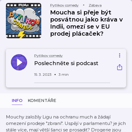
Pytlíkov comedy
Zábava
Moucha si přeje být
posvátnou jako kráva v
Indii, omezí se v EU
prodej plácaček?
Pytlíkov comedy
Poslechněte si podcast
15. 3. 2023
3 min
INFO
KOMENTÁŘE
Mouchy založily Ligu na ochranu much a žádají
omezení prodeje "zbraní". Uspějí v parlamentu? je jich
stále více, mají větší šanci se prosadit? Drogerie jsou