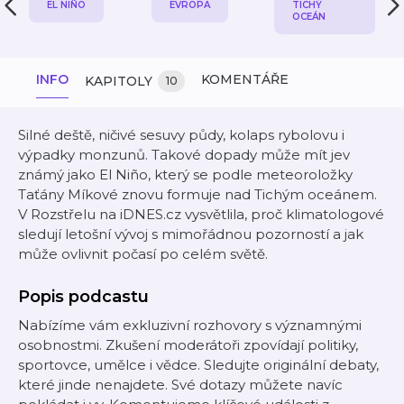
EL NIÑO
EVROPA
TICHÝ
OCEÁN
INFO
KOMENTÁŘE
KAPITOLY
10
Silné deště, ničivé sesuvy půdy, kolaps rybolovu i
výpadky monzunů. Takové dopady může mít jev
známý jako El Niño, který se podle meteoroložky
Taťány Míkové znovu formuje nad Tichým oceánem.
V Rozstřelu na iDNES.cz vysvětlila, proč klimatologové
sledují letošní vývoj s mimořádnou pozorností a jak
může ovlivnit počasí po celém světě.
Popis podcastu
Nabízíme vám exkluzivní rozhovory s významnými
osobnostmi. Zkušení moderátoři zpovídají politiky,
sportovce, umělce i vědce. Sledujte originální debaty,
které jinde nenajdete. Své dotazy můžete navíc