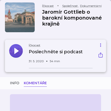
Íčkocast
Společnost
,
Dokumentární
Jaromír Gottlieb o
barokní komponované
krajině
Íčkocast
Poslechněte si podcast
31. 5. 2020
54 min
INFO
KOMENTÁŘE